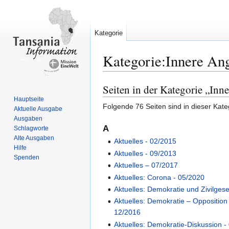
Kategorie
Kategorie
:
Innere An
Seiten in der Kategorie „Inn
Zur
Zur
Navigation
Suche
Hauptseite
Folgende 76 Seiten sind in dieser Kate
Aktuelle Ausgabe
springen
springen
Ausgaben
A
Schlagworte
Alte Ausgaben
Aktuelles - 02/2015
Hilfe
Aktuelles - 09/2013
Spenden
Aktuelles – 07/2017
Aktuelles: Corona - 05/2020
Aktuelles: Demokratie und Zivilgese
Aktuelles: Demokratie – Opposition 
12/2016
Aktuelles: Demokratie-Diskussion -