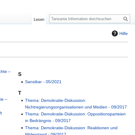
S
Lesen
u
c
Hilfe
h
e
chte –
S
Sansibar - 05/2021
T
ie –
Thema: Demokratie-Diskussion:
Nichtregierungsorganisationen und Medien - 09/2017
ft
Thema: Demokratie-Diskussion: Oppositionsparteien
in Bedrängnis - 09/2017
Thema: Demokratie-Diskussion: Reaktionen und
Widerstand - 09/2017