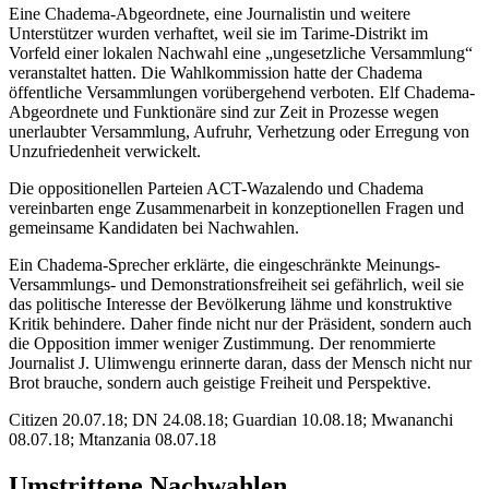
Eine Chadema-Abgeordnete, eine Journalistin und weitere
Unterstützer wurden verhaftet, weil sie im Tarime-Distrikt im
Vorfeld einer lokalen Nachwahl eine „ungesetzliche Versammlung“
veranstaltet hatten. Die Wahlkommission hatte der Chadema
öffentliche Versammlungen vorübergehend verboten. Elf Chadema-
Abgeordnete und Funktionäre sind zur Zeit in Prozesse wegen
unerlaubter Versammlung, Aufruhr, Verhetzung oder Erregung von
Unzufriedenheit verwickelt.
Die oppositionellen Parteien ACT-Wazalendo und Chadema
vereinbarten enge Zusammenarbeit in konzeptionellen Fragen und
gemeinsame Kandidaten bei Nachwahlen.
Ein Chadema-Sprecher erklärte, die eingeschränkte Meinungs-
Versammlungs- und Demonstrationsfreiheit sei gefährlich, weil sie
das politische Interesse der Bevölkerung lähme und konstruktive
Kritik behindere. Daher finde nicht nur der Präsident, sondern auch
die Opposition immer weniger Zustimmung. Der renommierte
Journalist J. Ulimwengu erinnerte daran, dass der Mensch nicht nur
Brot brauche, sondern auch geistige Freiheit und Perspektive.
Citizen 20.07.18; DN 24.08.18; Guardian 10.08.18; Mwananchi
08.07.18; Mtanzania 08.07.18
Umstrittene Nachwahlen