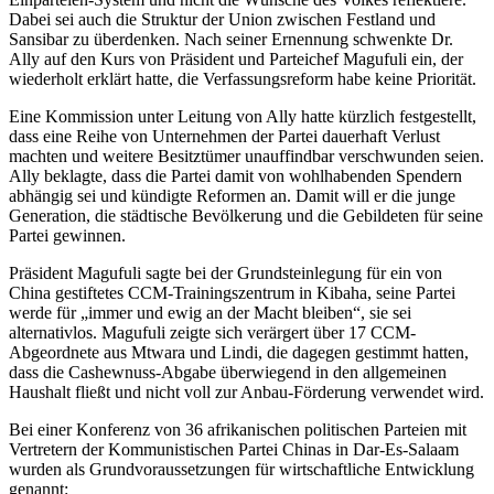
Dabei sei auch die Struktur der Union zwischen Festland und
Sansibar zu überdenken. Nach seiner Ernennung schwenkte Dr.
Ally auf den Kurs von Präsident und Parteichef Magufuli ein, der
wiederholt erklärt hatte, die Verfassungsreform habe keine Priorität.
Eine Kommission unter Leitung von Ally hatte kürzlich festgestellt,
dass eine Reihe von Unternehmen der Partei dauerhaft Verlust
machten und weitere Besitztümer unauffindbar verschwunden seien.
Ally beklagte, dass die Partei damit von wohlhabenden Spendern
abhängig sei und kündigte Reformen an. Damit will er die junge
Generation, die städtische Bevölkerung und die Gebildeten für seine
Partei gewinnen.
Präsident Magufuli sagte bei der Grundsteinlegung für ein von
China gestiftetes CCM-Trainingszentrum in Kibaha, seine Partei
werde für „immer und ewig an der Macht bleiben“, sie sei
alternativlos. Magufuli zeigte sich verärgert über 17 CCM-
Abgeordnete aus Mtwara und Lindi, die dagegen gestimmt hatten,
dass die Cashewnuss-Abgabe überwiegend in den allgemeinen
Haushalt fließt und nicht voll zur Anbau-Förderung verwendet wird.
Bei einer Konferenz von 36 afrikanischen politischen Parteien mit
Vertretern der Kommunistischen Partei Chinas in Dar-Es-Salaam
wurden als Grundvoraussetzungen für wirtschaftliche Entwicklung
genannt: