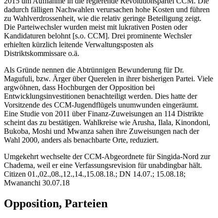
2015 um Aufnahme in die regierende Revolutionspartei CCM. Die
dadurch fälligen Nachwahlen verursachen hohe Kosten und führen
zu Wahlverdrossenheit, wie die relativ geringe Beteiligung zeigt.
Die Parteiwechsler wurden meist mit lukrativen Posten oder
Kandidaturen belohnt [s.o. CCM]. Drei prominente Wechsler
erhielten kürzlich leitende Verwaltungsposten als
Distriktskommissare o.ä.
Als Gründe nennen die Abtrünnigen Bewunderung für Dr.
Magufuli, bzw. Ärger über Querelen in ihrer bisherigen Partei. Viele
argwöhnen, dass Hochburgen der Opposition bei
Entwicklungsinvestitionen benachteiligt werden. Dies hatte der
Vorsitzende des CCM-Jugendflügels unumwunden eingeräumt.
Eine Studie von 2011 über Finanz-Zuweisungen an 114 Distrikte
scheint das zu bestätigen. Wahlkreise wie Arusha, Ilala, Kinondoni,
Bukoba, Moshi und Mwanza sahen ihre Zuweisungen nach der
Wahl 2000, anders als benachbarte Orte, reduziert.
Umgekehrt wechselte der CCM-Abgeordnete für Singida-Nord zur
Chadema, weil er eine Verfassungsrevision für unabdingbar hält.
Citizen 01.,02.,08.,12.,14.,15.08.18.; DN 14.07.; 15.08.18;
Mwananchi 30.07.18
Opposition, Parteien