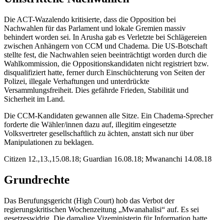
Die ACT-Wazalendo kritisierte, dass die Opposition bei
Nachwahlen für das Parlament und lokale Gremien massiv
behindert worden sei. In Arusha gab es Verletzte bei Schlägereien
zwischen Anhängern von CCM und Chadema. Die US-Botschaft
stellte fest, die Nachwahlen seien beeinträchtigt worden durch die
Wahlkommission, die Oppositionskandidaten nicht registriert bzw.
disqualifiziert hatte, ferner durch Einschüchterung von Seiten der
Polizei, illegale Verhaftungen und unterdrückte
Versammlungsfreiheit. Dies gefährde Frieden, Stabilität und
Sicherheit im Land.
Die CCM-Kandidaten gewannen alle Sitze. Ein Chadema-Sprecher
forderte die Wähler/innen dazu auf, illegitim eingesetzte
Volksvertreter gesellschaftlich zu ächten, anstatt sich nur über
Manipulationen zu beklagen.
Citizen 12.,13.,15.08.18; Guardian 16.08.18; Mwananchi 14.08.18
Grundrechte
Das Berufungsgericht (High Court) hob das Verbot der
regierungskritischen Wochenzeitung „Mwanahalisi“ auf. Es sei
gesetzeswidrig. Die damalige Vizeministerin für Information hatte