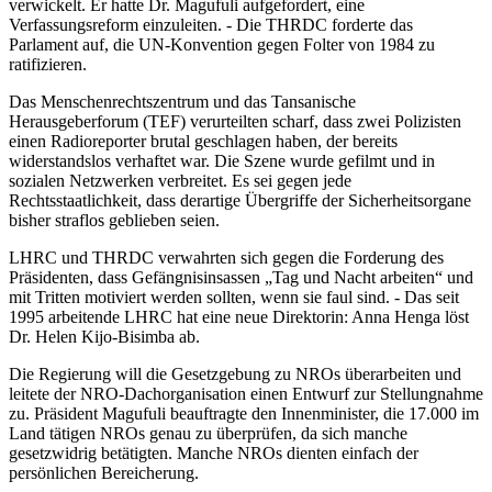
verwickelt. Er hatte Dr. Magufuli aufgefordert, eine
Verfassungsreform einzuleiten. - Die THRDC forderte das
Parlament auf, die UN-Konvention gegen Folter von 1984 zu
ratifizieren.
Das Menschenrechtszentrum und das Tansanische
Herausgeberforum (TEF) verurteilten scharf, dass zwei Polizisten
einen Radioreporter brutal geschlagen haben, der bereits
widerstandslos verhaftet war. Die Szene wurde gefilmt und in
sozialen Netzwerken verbreitet. Es sei gegen jede
Rechtsstaatlichkeit, dass derartige Übergriffe der Sicherheitsorgane
bisher straflos geblieben seien.
LHRC und THRDC verwahrten sich gegen die Forderung des
Präsidenten, dass Gefängnisinsassen „Tag und Nacht arbeiten“ und
mit Tritten motiviert werden sollten, wenn sie faul sind. - Das seit
1995 arbeitende LHRC hat eine neue Direktorin: Anna Henga löst
Dr. Helen Kijo-Bisimba ab.
Die Regierung will die Gesetzgebung zu NROs überarbeiten und
leitete der NRO-Dachorganisation einen Entwurf zur Stellungnahme
zu. Präsident Magufuli beauftragte den Innenminister, die 17.000 im
Land tätigen NROs genau zu überprüfen, da sich manche
gesetzwidrig betätigten. Manche NROs dienten einfach der
persönlichen Bereicherung.