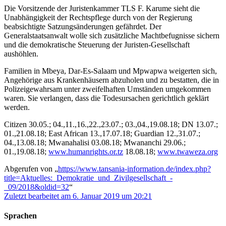
Die Vorsitzende der Juristenkammer TLS F. Karume sieht die
Unabhängigkeit der Rechtspflege durch von der Regierung
beabsichtigte Satzungsänderungen gefährdet. Der
Generalstaatsanwalt wolle sich zusätzliche Machtbefugnisse sichern
und die demokratische Steuerung der Juristen-Gesellschaft
aushöhlen.
Familien in Mbeya, Dar-Es-Salaam und Mpwapwa weigerten sich,
Angehörige aus Krankenhäusern abzuholen und zu bestatten, die in
Polizeigewahrsam unter zweifelhaften Umständen umgekommen
waren. Sie verlangen, dass die Todesursachen gerichtlich geklärt
werden.
Citizen 30.05.; 04.,11.,16.,22.,23.07.; 03.,04.,19.08.18; DN 13.07.;
01.,21.08.18; East African 13.,17.07.18; Guardian 12.,31.07.;
04.,13.08.18; Mwanahalisi 03.08.18; Mwananchi 29.06.;
01.,19.08.18;
www.humanrights.or.tz
18.08.18;
www.twaweza.org
Abgerufen von „
https://www.tansania-information.de/index.php?
title=Aktuelles:_Demokratie_und_Zivilgesellschaft_-
_09/2018&oldid=32
“
Zuletzt bearbeitet am 6. Januar 2019 um 20:21
Sprachen