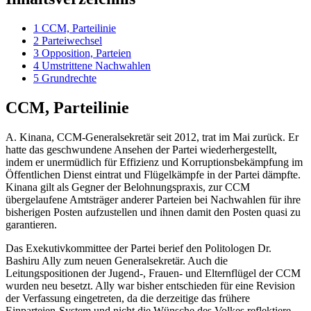
1
CCM, Parteilinie
2
Parteiwechsel
3
Opposition, Parteien
4
Umstrittene Nachwahlen
5
Grundrechte
CCM, Parteilinie
A. Kinana, CCM-Generalsekretär seit 2012, trat im Mai zurück. Er
hatte das geschwundene Ansehen der Partei wiederhergestellt,
indem er unermüdlich für Effizienz und Korruptionsbekämpfung im
Öffentlichen Dienst eintrat und Flügelkämpfe in der Partei dämpfte.
Kinana gilt als Gegner der Belohnungspraxis, zur CCM
übergelaufene Amtsträger anderer Parteien bei Nachwahlen für ihre
bisherigen Posten aufzustellen und ihnen damit den Posten quasi zu
garantieren.
Das Exekutivkommittee der Partei berief den Politologen Dr.
Bashiru Ally zum neuen Generalsekretär. Auch die
Leitungspositionen der Jugend-, Frauen- und Elternflügel der CCM
wurden neu besetzt. Ally war bisher entschieden für eine Revision
der Verfassung eingetreten, da die derzeitige das frühere
Einparteien-System und nicht die Wünsche des Volkes reflektiere.