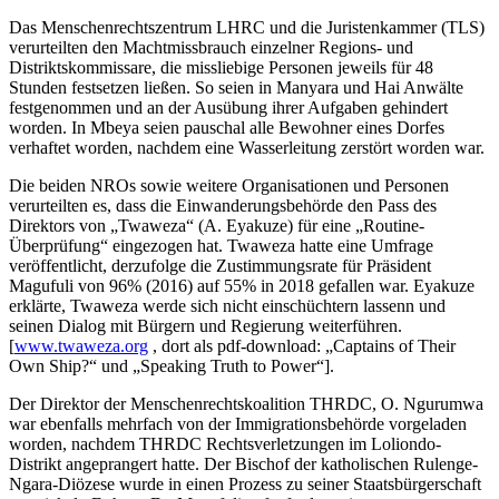
Das Menschenrechtszentrum LHRC und die Juristenkammer (TLS)
verurteilten den Machtmissbrauch einzelner Regions- und
Distriktskommissare, die missliebige Personen jeweils für 48
Stunden festsetzen ließen. So seien in Manyara und Hai Anwälte
festgenommen und an der Ausübung ihrer Aufgaben gehindert
worden. In Mbeya seien pauschal alle Bewohner eines Dorfes
verhaftet worden, nachdem eine Wasserleitung zerstört worden war.
Die beiden NROs sowie weitere Organisationen und Personen
verurteilten es, dass die Einwanderungsbehörde den Pass des
Direktors von „Twaweza“ (A. Eyakuze) für eine „Routine-
Überprüfung“ eingezogen hat. Twaweza hatte eine Umfrage
veröffentlicht, derzufolge die Zustimmungsrate für Präsident
Magufuli von 96% (2016) auf 55% in 2018 gefallen war. Eyakuze
erklärte, Twaweza werde sich nicht einschüchtern lassenn und
seinen Dialog mit Bürgern und Regierung weiterführen.
[
www.twaweza.org
, dort als pdf-download: „Captains of Their
Own Ship?“ und „Speaking Truth to Power“].
Der Direktor der Menschenrechtskoalition THRDC, O. Ngurumwa
war ebenfalls mehrfach von der Immigrationsbehörde vorgeladen
worden, nachdem THRDC Rechtsverletzungen im Loliondo-
Distrikt angeprangert hatte. Der Bischof der katholischen Rulenge-
Ngara-Diözese wurde in einen Prozess zu seiner Staatsbürgerschaft