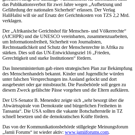
das Publikationsverbot für zwei Jahre wegen „Aufhetzung und
Gefährdung der nationalen Sicherheit“ erlassen. Der Verlag
HaliHalisi will sie auf Ersatz der Gerichtskosten von TZS 2,2 Mrd.
verklagen.
Der „Afrikanische Gerichtshof für Menschen- und Völkerrechte“
(AfCHPR) und die UNESCO vereinbarten, zusammenzuarbeiten,
um Informationsfreiheit, Sicherheit von Journalisten,
Rechtsstaatlichkeit und Schutz der Menschenrechte in Afrika zu
stärken. Dies soll das UN-Entwicklungsziel 16 „Frieden,
Gerechtigkeit und starke Institutionen“ fördern.
Das Innenministerium gab einen strategischen Plan zur Bekämpfung
des Menschenhandels bekannt. Kinder und Jugendliche würden
unter falschen Versprechungen ins Ausland gelockt und dort
ausgebeutet oder gar missbraucht. Die Passbehörde soll gegen zu
diesem Zweck gefälschte Pässe vorgehen und die Eltern aufklären.
Der US-Senator B. Menendez zeigte sich „sehr besorgt über die
Abwärtsspirale von Demokratie und bürgerlichen Freiheiten in
Tansania“. Die USA sollten die vakante Botschafterstelle in TZ
schnell besetzen und die demokratischen Kräfte fördern.
Das von der Kommunikationsbehörde stillgelegte Meinungsforum
„Jamii Forums“ ist wieder aktiv:
www.jamiiforums.com
.