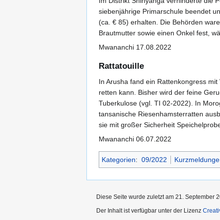
Im Distrikt Shinyanga verhinderte die 
siebenjährige Primarschule beendet un
(ca. € 85) erhalten. Die Behörden wa
Brautmutter sowie einen Onkel fest, wä
Mwananchi 17.08.2022
Rattatouille
In Arusha fand ein Rattenkongress mit 
retten kann. Bisher wird der feine Ge
Tuberkulose (vgl. TI 02-2022). In Moro
tansanische Riesenhamsterratten ausb
sie mit großer Sicherheit Speichelpro
Mwananchi 06.07.2022
Kategorien
:
09/2022
Kurzmeldunge
Diese Seite wurde zuletzt am 21. September 2
Der Inhalt ist verfügbar unter der Lizenz
Creat