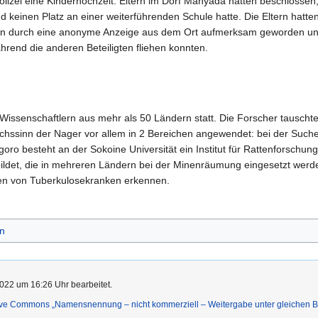
Polizei eine Kinderhochzeit. Eltern im Dorf Manyada hatten beschlossen,
d keinen Platz an einer weiterführenden Schule hatte. Die Eltern hatt
ren durch eine anonyme Anzeige aus dem Ort aufmerksam geworden und
hrend die anderen Beteiligten fliehen konnten.
Wissenschaftlern aus mehr als 50 Ländern statt. Die Forscher tauschte
ruchssinn der Nager vor allem in 2 Bereichen angewendet: bei der Suc
goro besteht an der Sokoine Universität ein Institut für Rattenforsch
ildet, die in mehreren Ländern bei der Minenräumung eingesetzt werd
ben von Tuberkulosekranken erkennen.
n
022 um 16:26 Uhr bearbeitet.
ive Commons „Namensnennung – nicht kommerziell – Weitergabe unter gleichen 