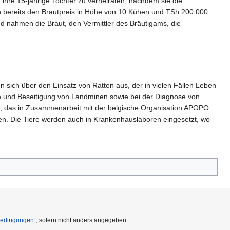
 ihre 15-jährige Tochter zu verheiraten, nachdem sie die
en bereits den Brautpreis in Höhe von 10 Kühen und TSh 200.000
 nahmen die Braut, den Vermittler des Bräutigams, die
n sich über den Einsatz von Ratten aus, der in vielen Fällen Leben
he und Beseitigung von Landminen sowie bei der Diagnose von
ung, das in Zusammenarbeit mit der belgische Organisation APOPO
en. Die Tiere werden auch in Krankenhauslaboren eingesetzt, wo
Bedingungen“
, sofern nicht anders angegeben.