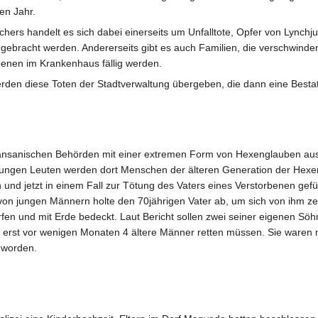
en Jahr.
rs handelt es sich dabei einerseits um Unfalltote, Opfer von Lynchj
 gebracht werden. Andererseits gibt es auch Familien, die verschwind
rbenen im Krankenhaus fällig werden.
den diese Toten der Stadtverwaltung übergeben, die dann eine Bestat
tansanischen Behörden mit einer extremen Form von Hexenglauben ause
 jungen Leuten werden dort Menschen der älteren Generation der Hexere
und jetzt in einem Fall zur Tötung des Vaters eines Verstorbenen gefü
on jungen Männern holte den 70jährigen Vater ab, um sich von ihm ze
en und mit Erde bedeckt. Laut Bericht sollen zwei seiner eigenen Söhne
 erst vor wenigen Monaten 4 ältere Männer retten müssen. Sie ware
 worden.