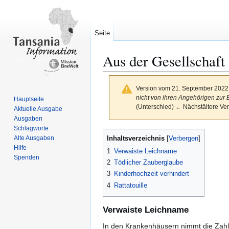
Seite
Aus der Gesellschaft
Version vom 21. September 2022
nicht von ihren Angehörigen zur
Hauptseite
(Unterschied) ← Nächstältere Ver
Aktuelle Ausgabe
Ausgaben
Schlagworte
Zur
Zur
Inhaltsverzeichnis
Alte Ausgaben
Navigation
Suche
Hilfe
1
Verwaiste Leichname
springen
springen
Spenden
2
Tödlicher Zauberglaube
3
Kinderhochzeit verhindert
4
Rattatouille
Verwaiste Leichname
In den Krankenhäusern nimmt die Zahl 