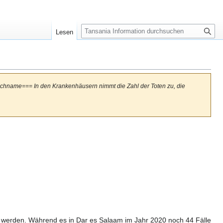
S
Lesen
u
c
h
e
ichname=== In den Krankenhäusern nimmt die Zahl der Toten zu, die
lt werden. Während es in Dar es Salaam im Jahr 2020 noch 44 Fälle