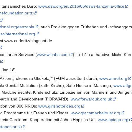
; tansanisches Büro:
www.dsw.org/en/2016/06/dsws-tanzania-office
efoundation.or.tz
tional.org/tanzania
; auch Projekte gegen Frühehen und -schwangers
sointernational.org
st www.coderttz/blogspot.de
nitarian Services (
www.wipahs.com
): in TZ u.a. handwerkliche Ku
 Jan 18]
e Aktion „Tokomeza Ukeketaji“ (FGM ausrotten) durch;
www.amref.org
ale Genital Mutilation (kath. Kirche), Safe House in Masanga;
www.atfg
06: Mädchenrechte, Kinderschutz, Einbeziehen von Männern und Junge
search and Development (FORWARD):
www.forwarduk.org.uk
alition von 800 NROs:
www.girlsnotbrides.org
nd Programme für Frauen und Kinder;
www.gracamacheltrust.org
ervix-Carcinom; Kooperation mit Johns Hopkins-Uni;
www.jhpiego.org
topes.or.tz