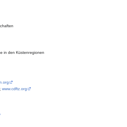
chaften
rse in den Küstenregionen
m.org
n;
www.cdftz.org