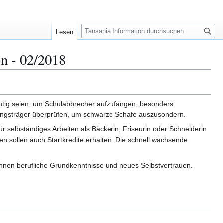
S
Lesen
u
c
en - 02/2018
h
e
htig seien, um Schulabbrecher aufzufangen, besonders
ldungsträger überprüfen, um schwarze Schafe auszusondern.
ür selbständiges Arbeiten als Bäckerin, Friseurin oder Schneiderin
 sollen auch Startkredite erhalten. Die schnell wachsende
ihnen berufliche Grundkenntnisse und neues Selbstvertrauen.