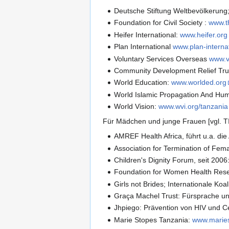
Deutsche Stiftung Weltbevölkerung
Foundation for Civil Society :
www.th
Heifer International:
www.heifer.org
Plan International
www.plan-interna
Voluntary Services Overseas
www.v
Community Development Relief Tru
World Education:
www.worlded.org
World Islamic Propagation And Huma
World Vision:
www.wvi.org/tanzania
Für Mädchen und junge Frauen [vgl. TI
AMREF Health Africa, führt u.a. di
Association for Termination of Fem
Children's Dignity Forum, seit 20
Foundation for Women Health Re
Girls not Brides; Internationale Ko
Graça Machel Trust: Fürsprache u
Jhpiego: Prävention von HIV und C
Marie Stopes Tanzania:
www.maries