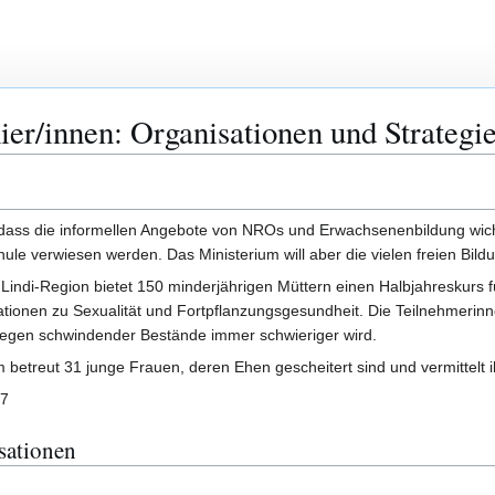
er/innen: Organisationen und Strategi
 dass die informellen Angebote von NROs und Erwachsenenbildung wic
hule verwiesen werden. Das Ministerium will aber die vielen freien Bi
, Lindi-Region bietet 150 minderjährigen Müttern einen Halbjahreskurs f
onen zu Sexualität und Fortpflanzungsgesundheit. Die Teilnehmerinnen
wegen schwindender Bestände immer schwieriger wird.
etreut 31 junge Frauen, deren Ehen gescheitert sind und vermittelt 
17
isationen