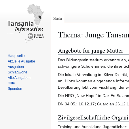
Seite
Thema: Junge Tansani
Angebote für junge Mütter
Zur
Zur
Navigation
Suche
Hauptseite
Das Bildungsministerium erkannte an,
Aktuelle Ausgabe
springen
springen
schwangere Schülerinnen, die ihrer Sc
Ausgaben
Schlagworte
Die lokale Verwaltung im Kilwa-Distrikt
Alte Ausgaben
an. Hinzu kommen eingehende Informati
Hilfe
Bevölkerung lebt vom Fischfang, der 
Spenden
Die NRO „New Hope“ in Dar-Es-Salaam b
DN 04.05.; 16.12.17; Guardian 26.12.
Zivilgesellschaftliche Organ
Training und Ausbildung Jugendlicher: