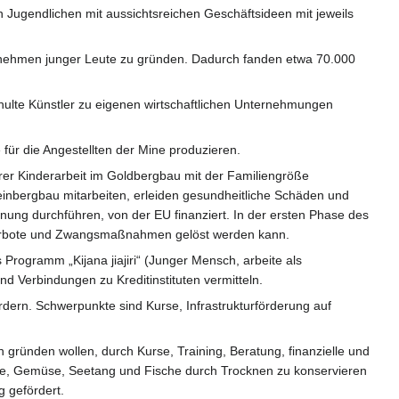
n Jugendlichen mit aussichtsreichen Geschäftsideen mit jeweils
ternehmen junger Leute zu gründen. Dadurch fanden etwa 70.000
hulte Künstler zu eigenen wirtschaftlichen Unternehmungen
für die Angestellten der Mine produzieren.
erer Kinderarbeit im Goldbergbau mit der Familiengröße
einbergbau mitarbeiten, erleiden gesundheitliche Schäden und
nung durchführen, von der EU finanziert. In der ersten Phase des
h Verbote und Zwangsmaßnahmen gelöst werden kann.
rogramm „Kijana jiajiri“ (Junger Mensch, arbeite als
d Verbindungen zu Kreditinstituten vermitteln.
rdern. Schwerpunkte sind Kurse, Infrastrukturförderung auf
ründen wollen, durch Kurse, Training, Beratung, finanzielle und
chte, Gemüse, Seetang und Fische durch Trocknen zu konservieren
 gefördert.