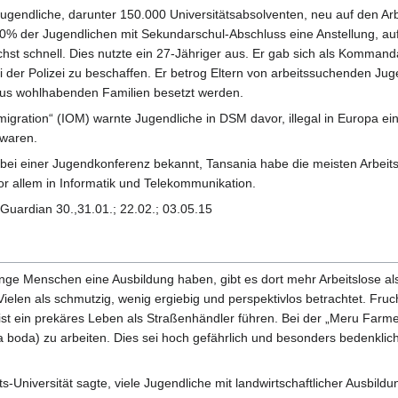
 Jugendliche, darunter 150.000 Universitätsabsolventen, neu auf den A
% der Jugendlichen mit Sekundarschul-Abschluss eine Anstellung, auf 
ächst schnell. Dies nutzte ein 27-Jähriger aus. Er gab sich als Komma
der Polizei zu beschaffen. Er betrog Eltern von arbeitssuchenden Jugen
us wohlhabenden Familien besetzt werden.
mmigration“ (IOM) warnte Jugendliche in DSM davor, illegal in Europa 
 waren.
bei einer Jugendkonferenz bekannt, Tansania habe die meisten Arbeits
or allem in Informatik und Telekommunikation.
 Guardian 30.,31.01.; 22.02.; 03.05.15
nge Menschen eine Ausbildung haben, gibt es dort mehr Arbeitslose als
 Vielen als schmutzig, wenig ergiebig und perspektivlos betrachtet. F
ist ein prekäres Leben als Straßenhändler führen. Bei der „Meru Farme
 boda) zu arbeiten. Dies sei hoch gefährlich und besonders bedenklic
s-Universität sagte, viele Jugendliche mit landwirtschaftlicher Ausbild