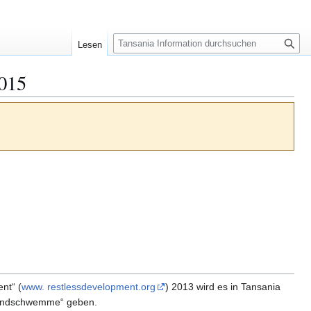
S
Lesen
u
c
2015
h
e
nt“ (
www. restlessdevelopment.org
) 2013 wird es in Tansania
ugendschwemme“ geben.