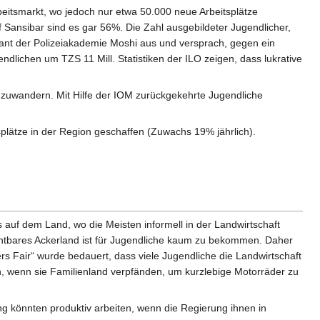
rbeitsmarkt, wo jedoch nur etwa 50.000 neue Arbeitsplätze
Sansibar sind es gar 56%. Die Zahl ausgebildeter Jugendlicher,
ndant der Polizeiakademie Moshi aus und versprach, gegen ein
dlichen um TZS 11 Mill. Statistiken der ILO zeigen, dass lukrative
einzuwandern. Mit Hilfe der IOM zurückgekehrte Jugendliche
plätze in der Region geschaffen (Zuwachs 19% jährlich).
 auf dem Land, wo die Meisten informell in der Landwirtschaft
ruchtbares Ackerland ist für Jugendliche kaum zu bekommen. Daher
rs Fair“ wurde bedauert, dass viele Jugendliche die Landwirtschaft
h, wenn sie Familienland verpfänden, um kurzlebige Motorräder zu
ung könnten produktiv arbeiten, wenn die Regierung ihnen in