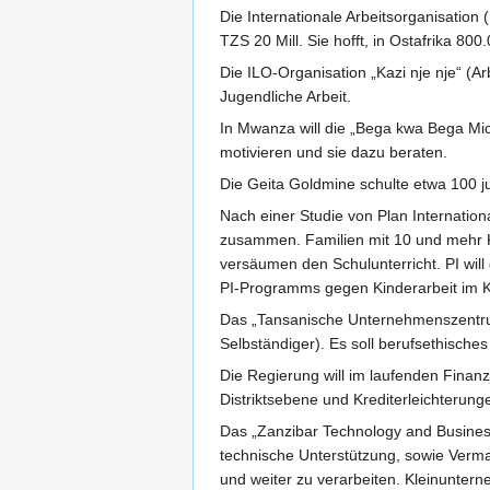
Die Internationale Arbeitsorganisation
TZS 20 Mill. Sie hofft, in Ostafrika 80
Die ILO-Organisation „Kazi nje nje“ (
Jugendliche Arbeit.
In Mwanza will die „Bega kwa Bega Mic
motivieren und sie dazu beraten.
Die Geita Goldmine schulte etwa 100 j
Nach einer Studie von Plan Internation
zusammen. Familien mit 10 und mehr Ki
versäumen den Schulunterricht. PI wil
PI-Programms gegen Kinderarbeit im K
Das „Tansanische Unternehmenszentrum“
Selbständiger). Es soll berufsethisch
Die Regierung will im laufenden Finan
Distriktsebene und Krediterleichterung
Das „Zanzibar Technology and Business
technische Unterstützung, sowie Verma
und weiter zu verarbeiten. Kleinunter