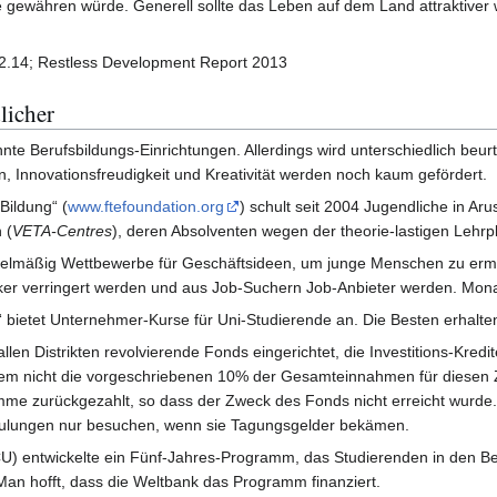
 gewähren würde. Generell sollte das Leben auf dem Land attraktiver 
2.14; Restless Development Report 2013
licher
nte Berufsbildungs-Einrichtungen. Allerdings wird unterschiedlich beurte
, Innovationsfreudigkeit und Kreativität werden noch kaum gefördert.
Bildung“ (
www.ftefoundation.org
) schult seit 2004 Jugendliche in Aru
 (
VETA-Centres
), deren Absolventen wegen der theorie-lastigen Lehrp
gelmäßig Wettbewerbe für Geschäftsideen, um junge Menschen zu ermu
r verringert werden und aus Job-Suchern Job-Anbieter werden. Monatl
 bietet Unternehmer-Kurse für Uni-Studierende an. Die Besten erhalten
len Distrikten revolvierende Fonds eingerichtet, die Investitions-Kre
tem nicht die vorgeschriebenen 10% der Gesamteinnahmen für diesen Z
e zurückgezahlt, so dass der Zweck des Fonds nicht erreicht wurde. Di
hulungen nur besuchen, wenn sie Tagungsgelder bekämen.
CU) entwickelte ein Fünf-Jahres-Programm, das Studierenden in den Be
. Man hofft, dass die Weltbank das Programm finanziert.