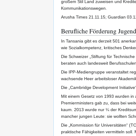
großem Stil Land zuweisen und Kredite
Kommunikationswegen.
Arusha Times 21.11.15; Guardian 03.1
Berufliche Förderung Jugend
In Tansania gibt es derzeit 501 anerkan
wie Sozialkompetenz, kritisches Denken
Die Schweizer „Stiftung für Technische 
beraten auch landesweit Berufsschulen
Die IPP-Mediengruppe veranstaltet re
wachsende Heer arbeitsloser Akademike
Die „Cambridge Development Initiative“
Mit einem Gesetz von 1993 wurden in al
Premierministers gab zu, dass bei wei
kaum. 2013 wurde nur ¼ der Kreditsumm
mancher jungen Leute: sie wollten Sc
Die „Kommission für Universitäten“ (T
praktische Fähigkeiten vermitteln soll