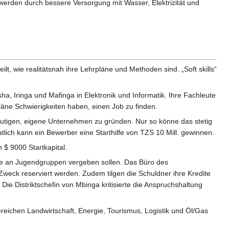
werden durch bessere Versorgung mit Wasser, Elektrizität und
ilt, wie realitätsnah ihre Lehrpläne und Methoden sind. „Soft skills“
sha, Iringa und Mafinga in Elektronik und Informatik. Ihre Fachleute
läne Schwierigkeiten haben, einen Job zu finden.
tigen, eigene Unternehmen zu gründen. Nur so könne das stetig
ich kann ein Bewerber eine Starthilfe von TZS 10 Mill. gewinnen.
 $ 9000 Startkapital.
dite an Jugendgruppen vergeben sollen. Das Büro des
weck reserviert werden. Zudem tilgen die Schuldner ihre Kredite
e Distriktschefin von Mbinga kritisierte die Anspruchshaltung
reichen Landwirtschaft, Energie, Tourismus, Logistik und Öl/Gas