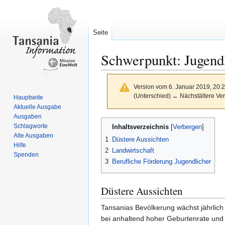
Seite
Schwerpunkt: Jugendl
Version vom 6. Januar 2019, 20:
(Unterschied) ← Nächstältere Ver
Hauptseite
Aktuelle Ausgabe
Ausgaben
Zur
Zur
Schlagworte
Inhaltsverzeichnis
Navigation
Suche
Alte Ausgaben
1
Düstere Aussichten
springen
springen
Hilfe
2
Landwirtschaft
Spenden
3
Berufliche Förderung Jugendlicher
Düstere Aussichten
Tansanias Bevölkerung wächst jährlich
bei anhaltend hoher Geburtenrate und