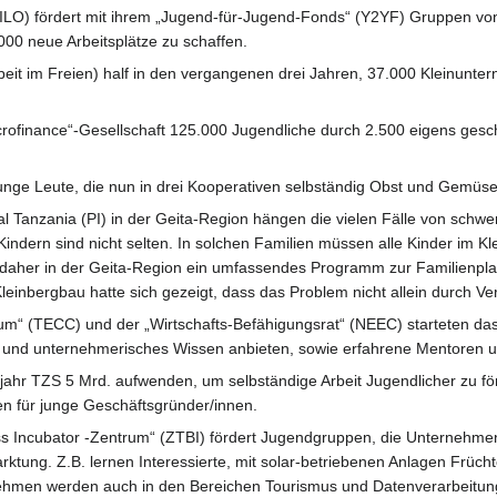
 (ILO) fördert mit ihrem „Jugend-für-Jugend-Fonds“ (Y2YF) Gruppen vo
0.000 neue Arbeitsplätze zu schaffen.
Arbeit im Freien) half in den vergangenen drei Jahren, 37.000 Kleinun
rofinance“-Gesellschaft 125.000 Jugendliche durch 2.500 eigens gesc
unge Leute, die nun in drei Kooperativen selbständig Obst und Gemüse 
al Tanzania (PI) in der Geita-Region hängen die vielen Fälle von schw
ndern sind nicht selten. In solchen Familien müssen alle Kinder im Kl
l daher in der Geita-Region ein umfassendes Programm zur Familienpla
leinbergbau hatte sich gezeigt, dass das Problem nicht allein durc
 (TECC) und der „Wirtschafts-Befähigungsrat“ (NEEC) starteten das P
es und unternehmerisches Wissen anbieten, sowie erfahrene Mentoren un
zjahr TZS 5 Mrd. aufwenden, um selbständige Arbeit Jugendlicher zu fö
en für junge Geschäftsgründer/innen.
 Incubator -Zentrum“ (ZTBI) fördert Jugendgruppen, die Unternehmen g
rktung. Z.B. lernen Interessierte, mit solar-betriebenen Anlagen Frü
nehmen werden auch in den Bereichen Tourismus und Datenverarbeitung