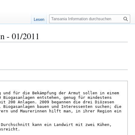
S
Lesen
u
c
en - 01/2011
h
e