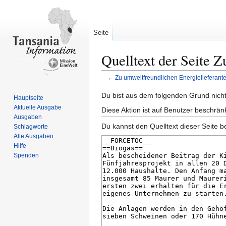
Seite
Quelltext der Seite 
←
Zu umweltfreundlichen Energielieferante
Zur
Zur
Du bist aus dem folgenden Grund nicht 
Hauptseite
Navigation
Suche
Aktuelle Ausgabe
Diese Aktion ist auf Benutzer beschrän
springen
springen
Ausgaben
Du kannst den Quelltext dieser Seite b
Schlagworte
Alte Ausgaben
Hilfe
Spenden