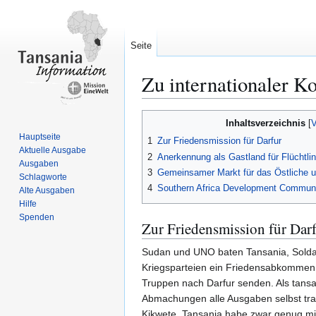
Seite
Zu internationaler K
Zur
Zur
Inhaltsverzeichnis
Navigation
Suche
Hauptseite
1
Zur Friedensmission für Darfur
springen
springen
Aktuelle Ausgabe
2
Anerkennung als Gastland für Flüchtli
Ausgaben
3
Gemeinsamer Markt für das Östliche u
Schlagworte
4
Southern Africa Development Commun
Alte Ausgaben
Hilfe
Spenden
Zur Friedensmission für Dar
Sudan und UNO baten Tansania, Soldate
Kriegsparteien ein Friedensabkommen 
Truppen nach Darfur senden. Als tansa
Abmachungen alle Ausgaben selbst trage
Kikwete. Tansania habe zwar genug mili