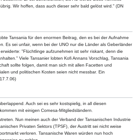
 übrig. Wir hoffen, dass auch dieser sehr bald gelöst wird." (DN
lobte Tansania für den enormen Beitrag, den es bei der Aufnahme
. Es sei unfair, wenn bei der UNO nur die Länder als Geberländer
erwiderte: "Flüchtlinge aufzunehmen ist sehr riskant, denn die
nhalten." Viele Tansanier lobten Kofi Annans Vorschlag, Tansania
aft sollte folgen, damit man sich mit allen Facetten und
alen und politischen Kosten seien nicht messbar. Ein
17.7.06)
lappend. Auch sei es sehr kostspielig, in all diesen
sabkommen mit einigen Comesa-Mitgliedsländern.
utreten. Nun meinen auch der Verband der Tansanischen Industrie
nischen Privaten Sektors (TPSF), der Austritt sei nicht weise
portmarkt verloren. Tansanische Waren würden nun hoch