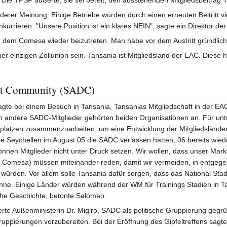
 Die TPSF äußerte, sie sei bereit, den ausstehenden Mitgliedsbeitrag 
anderer Meinung. Einige Betriebe würden durch einen erneuten Beitritt 
kurrieren. "Unsere Position ist ein klares NEIN", sagte ein Direktor
t, dem Comesa wieder beizutreten. Man habe vor dem Austritt gründlic
iner einzigen Zollunion sein. Tansania ist Mitgliedsland der EAC. Diese
nt Community (SADC)
te bei einem Besuch in Tansania, Tansanias Mitgliedschaft in der EAC 
ch andere SADC-Mitglieder gehörten beiden Organisationen an. Für unte
splätzen zusammenzuarbeiten, um eine Entwicklung der Mitgliedslände
ie Seychellen im August 05 die SADC verlassen hätten, 06 bereits wied
können Mitglieder nicht unter Druck setzen. Wir wollen, dass unser Mar
Comesa) müssen miteinander reden, damit wir vermeiden, in entgegeng
würden. Vor allem solle Tansania dafür sorgen, dass das National Stad
könne. Einige Länder würden während der WM für Trainings Stadien in 
che Geschichte, betonte Salomao.
rte Außenministerin Dr. Migiro, SADC als politische Gruppierung gegr
ruppierungen vorzubereiten. Bei der Eröffnung des Gipfeltreffens sagt