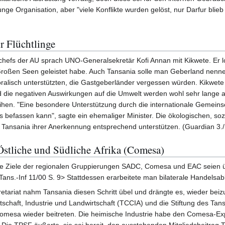
nge Organisation, aber "viele Konflikte wurden gelöst, nur Darfur blieb
r Flüchtlinge
chefs der AU sprach UNO-Generalsekretär Kofi Annan mit Kikwete. Er 
roßen Seen geleistet habe. Auch Tansania solle man Geberland nennen
moralisch unterstützten, die Gastgeberländer vergessen würden. Kikwete 
nd die negativen Auswirkungen auf die Umwelt werden wohl sehr lange a
hen. "Eine besondere Unterstützung durch die internationale Gemeinsch
befassen kann", sagte ein ehemaliger Minister. Die ökologischen, sozi
Tansania ihrer Anerkennung entsprechend unterstützen. (Guardian 3./
stliche und Südliche Afrika (Comesa)
 Ziele der regionalen Gruppierungen SADC, Comesa und EAC seien über
. Tans.-Inf 11/00 S. 9> Stattdessen erarbeitete man bilaterale Handel
ariat nahm Tansania diesen Schritt übel und drängte es, wieder beiz
schaft, Industrie und Landwirtschaft (TCCIA) und die Stiftung des Tansa
mesa wieder beitreten. Die heimische Industrie habe den Comesa-Ex