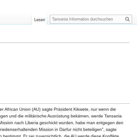
S
Lesen
u
c
h
e
r African Union (AU) sagte Präsident Kikwete, nur wenn die
gen und die militärische Ausrüstung bekämen, werde Tansania
 Mission nach Liberia geschickt wurden, habe man entgegen den
edenserhaltenden Mission in Darfur nicht beteiligen", sagte
 bestimmt. Er sei zuversichtlich, die AU werde diese Konflikte