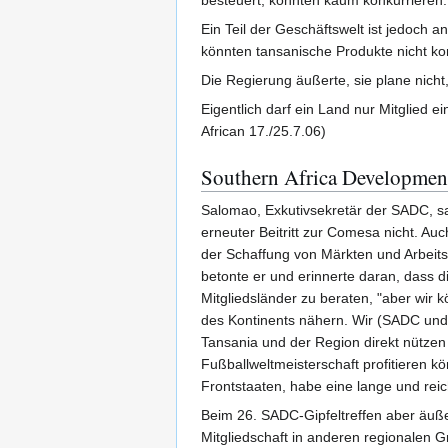
besteuert, könnten kaum konkurrieren.
Ein Teil der Geschäftswelt ist jedoch 
könnten tansanische Produkte nicht kon
Die Regierung äußerte, sie plane nich
Eigentlich darf ein Land nur Mitglied e
African 17./25.7.06)
Southern Africa Developme
Salomao, Exkutivsekretär der SADC, sag
erneuter Beitritt zur Comesa nicht. Au
der Schaffung von Märkten und Arbeit
betonte er und erinnerte daran, dass d
Mitgliedsländer zu beraten, "aber wir 
des Kontinents nähern. Wir (SADC und 
Tansania und der Region direkt nützen 
Fußballweltmeisterschaft profitieren 
Frontstaaten, habe eine lange und rei
Beim 26. SADC-Gipfeltreffen aber äuße
Mitgliedschaft in anderen regionalen G