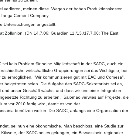
Tansanias zu zahlen.
viel verlieren, meinen diese. Wegen der hohen Produktionskosten
 der Tanga Cement Company.
he Untersuchungen angestellt.
 hat Zollunion. (DN 14.7.06; Guardian 11./13./17.7.06; The East
sei kein Problem für seine Mitgliedschaft in der SADC, auch ein
rschiedliche wirtschaftliche Gruppierungen sei das Wichtigste, bei
r zu ermöglichen. "Wir kommunizieren gut mit EAC und Comesa",
er beigetreten seien. Die Aufgabe des SADC-Sekretariats sei es,
kt und unser Geschäft wächst und dass wir uns einer Integration
esetzte Richtung zu arbeiten." Salomao verwies auf Projekte, die
ium vor 2010 fertig wird, damit es von der
Tansania benützen wollen. Die SADC, anfangs eine Organisation der
ündet, sei nun eine ökonomische. Man beschloss, eine Studie zur
e Kikwete, der SADC sei es gelungen, ein Bewusstsein regionaler