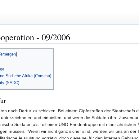
ooperation - 09/2006
nge
nd Südliche Afrika (Comesa)
ity (SADC)
fur
n nach Darfur zu schicken. Bei einem Gipfeltreffen der Staatschefs de
unterzeichneten und einhielten, und wenn die Soldaten ihre Zuwendun
nische Soldaten als Teil einer UNO-Friedentruppe mit einer ähnlichen
n müssen. "Wenn wir nicht ganz sicher sind, werden wir uns an der fri
tärische Ausrüstung vorrätig, doch diese sei für den internen Gebrauch