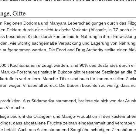
nge, Gifte
den Regionen Dodoma und Manyara Leberschädigungen durch das Pilzgift 
 Feldern durch eine nicht-toxische Variante (Aflasafe, in TZ noch ni
dass besonders Kinder durch kontaminierte Nahrung in ihrer Entwicklun
den, wie wichtig sachgemäße Verpackung und Lagerung von Nahrungsmitt
en aufgenommen werden. Die Food and Drug Authority stellte einen Akt
0.000 t Kochbananen erzeugt werden, sind 90% des Bestandes durch ein
aruku-Forschungsinstitut in Bukoba gibt resistente Setzlinge an die B
artoffeln verbreitern. Manche Täler sind auch für kommerziellen Zuck
ren wegen Virusbefall zurück. Die Bauern beachten zu wenig, dass nu
produktion. Aus Südamerika stammend, breitete sie sich von der Arus
as Vierfache.
liege bedroht die Orangen- und Mango-Produktion in den küstennahen
lerdings, dass abgefallene Früchte zeitnah eingesammelt und vergraben
te befällt. Auch aus Asien stammend Saugflöhe schädigen Zitrusbäume