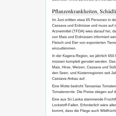
Pflanzenkrankheiten, Schädli
Im Juni erlitten etwa 65 Personen in 
Cassava und Erdnüsse und muss auf den
Arzneimittel (TFDA) wies darauf hin, 
von Mais und Erdnüssen informiert wer
Fleisch und Eier von exponierten Tier
einzudämmen.
In der Kagera-Region, wo jährlich 65
müssen komplett gerodet werden. Das M
Mais, Hirse, Weizen, Cassava und Süßk
den Seen- und Küstenregionen seit Jah
Cassava-Anbau auf.
Eine Motte bedroht Tansanias Tomaten
Tomatenernte. Die Preise stiegen auf d
Eine aus Sri Lanka stammende Fruchtf
Lockstoff-Fallen. Erforderlich wäre al
kommt, dass die Fliege auch Wildfrüch