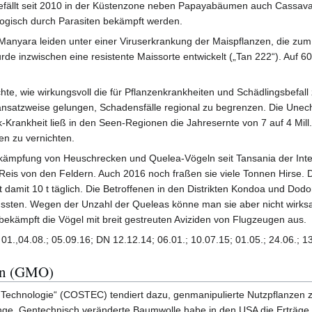
efällt seit 2010 in der Küstenzone neben Papayabäumen auch Cassav
ologisch durch Parasiten bekämpft werden.
anyara leiden unter einer Viruserkrankung der Maispflanzen, die zum A
rde inzwischen eine resistente Maissorte entwickelt („Tan 222“). Auf 
hte, wie wirkungsvoll die für Pflanzenkrankheiten und Schädlingsbefal
 ansatzweise gelungen, Schadensfälle regional zu begrenzen. Die Unec
Krankheit ließ in den Seen-Regionen die Jahresernte von 7 auf 4 Mill
en zu vernichten.
Bekämpfung von Heuschrecken und Quelea-Vögeln seit Tansania der Inte
is von den Feldern. Auch 2016 noch fraßen sie viele Tonnen Hirse. Die
lgt damit 10 t täglich. Die Betroffenen in den Distrikten Kondoa und D
ssten. Wegen der Unzahl der Queleas könne man sie aber nicht wirksam
bekämpft die Vögel mit breit gestreuten Aviziden von Flugzeugen aus.
 01.,04.08.; 05.09.16; DN 12.12.14; 06.01.; 10.07.15; 01.05.; 24.06.; 1
zen (GMO)
Technologie“ (COSTEC) tendiert dazu, genmanipulierte Nutzpflanzen z
nge. Gentechnisch veränderte Baumwolle habe in den USA die Erträge