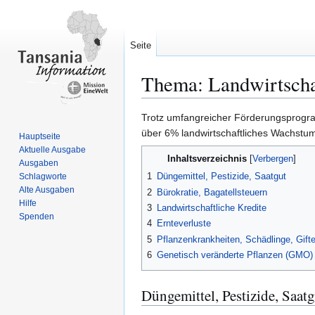
Seite
Thema: Landwirtschaf
Zur
Zur
Trotz umfangreicher Förderungsprogra
Navigation
Suche
über 6% landwirtschaftliches Wachstu
Hauptseite
springen
springen
Aktuelle Ausgabe
Inhaltsverzeichnis
Ausgaben
1
Düngemittel, Pestizide, Saatgut
Schlagworte
Alte Ausgaben
2
Bürokratie, Bagatellsteuern
Hilfe
3
Landwirtschaftliche Kredite
Spenden
4
Ernteverluste
5
Pflanzenkrankheiten, Schädlinge, Gift
6
Genetisch veränderte Pflanzen (GMO)
Düngemittel, Pestizide, Saatg