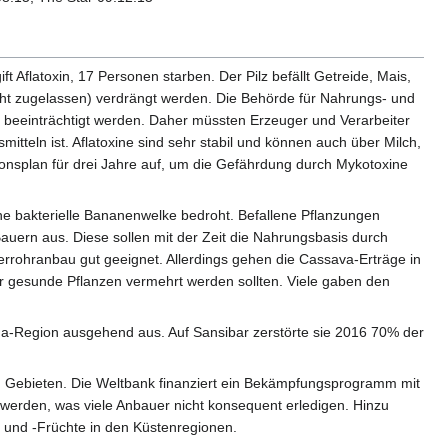
Aflatoxin, 17 Personen starben. Der Pilz befällt Getreide, Mais,
cht zugelassen) verdrängt werden. Die Behörde für Nahrungs- und
g beeinträchtigt werden. Daher müssten Erzeuger und Verarbeiter
eln ist. Aflatoxine sind sehr stabil und können auch über Milch,
ionsplan für drei Jahre auf, um die Gefährdung durch Mykotoxine
e bakterielle Bananenwelke bedroht. Befallene Pflanzungen
auern aus. Diese sollen mit der Zeit die Nahrungsbasis durch
errohranbau gut geeignet. Allerdings gehen die Cassava-Erträge in
r gesunde Pflanzen vermehrt werden sollten. Viele gaben den
ha-Region ausgehend aus. Auf Sansibar zerstörte sie 2016 70% der
 Gebieten. Die Weltbank finanziert ein Bekämpfungsprogramm mit
 werden, was viele Anbauer nicht konsequent erledigen. Hinzu
 und -Früchte in den Küstenregionen.