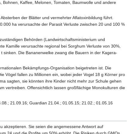
a, Bohnen, Kaffee, Melonen, Tomaten, Baumwolle und andere
bsterben der Blätter und vermehrter Aflatoxinbildung führt.
600.000 ha verursachte der Parasit Verluste zwischen 20 und 100 %
l zuständigen Behörden (Landwirtschaftsministerium und
hte Kamille verursachte regional bei Sorghum Verluste von 30%,
. t sinken. Die Bananenwelke zwang die Bauern in der Kagera-
rnationalen Bekämpfungs-Organisation beigetreten ist. Die
 Vögel fallen zu Millionen ein, wobei jeder Vogel 18 g Körner pro
odoma sagten, sie könnten ihre Kinder nicht mehr zur Schule gehen
 vertreiben. Offensichtlich lassen großflächige Monokulturen die
3.08.; 21.09.16; Guardian 21.04.; 01.05.15; 21.02.; 01.05.16
u akzeptieren. Sie seien die angemessene Antwort auf
 um 24 und die Profite um 50% erhöht. Die Risiken durch GMOs