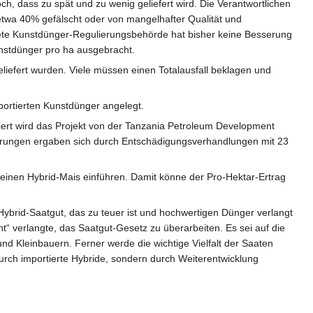
ch, dass zu spät und zu wenig geliefert wird. Die Verantwortlichen
n etwa 40% gefälscht oder von mangelhafter Qualität und
ündete Kunstdünger-Regulierungsbehörde hat bisher keine Besserung
unstdünger pro ha ausgebracht.
eliefert wurden. Viele müssen einen Totalausfall beklagen und
portierten Kunstdünger angelegt.
nziert wird das Projekt von der Tanzania Petroleum Development
rungen ergaben sich durch Entschädigungsverhandlungen mit 23
einen Hybrid-Mais einführen. Damit könne der Pro-Hektar-Ertrag
brid-Saatgut, das zu teuer ist und hochwertigen Dünger verlangt
nt“ verlangte, das Saatgut-Gesetz zu überarbeiten. Es sei auf die
nd Kleinbauern. Ferner werde die wichtige Vielfalt der Saaten
durch importierte Hybride, sondern durch Weiterentwicklung