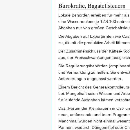
Bürokratie, Bagatellsteuern
Lokale Behörden erheben für mehr als 
eine Wassermelone je TZS 100 entrichte
Abgaben nur von großen Geschäftsleute
Die Abgaben auf Exporternten wie Cas
zu, die oft die produktive Arbeit lähme
Der Zusammenschluss der Kaffee-Kooper
aus, der Preisschwankungen ausgleicht
Die Regulierungsbehörden (crop boards)
und Vermarktung zu helfen. Sie entwic
Anforderungen angepasst werden.
Einem Bericht des Generalkontrolleurs 
bei. Mangelhaft seien Wissen und Arbe
für laufende Ausgaben kämen verspäte
Das „Forum der Kleinbauern in Ost- un
neue, umfassende und teure Programme.
Manchmal würden nicht einmal wesentl
Pannen, wodurch Düngemittel oder Chem