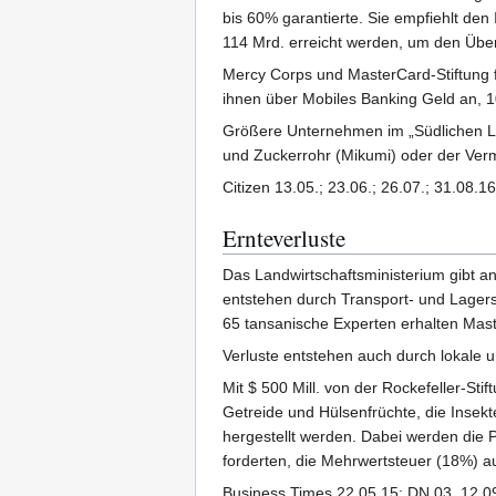
bis 60% garantierte. Sie empfiehlt de
114 Mrd. erreicht werden, um den Über
Mercy Corps und MasterCard-Stiftung f
ihnen über Mobiles Banking Geld an, 1
Größere Unternehmen im „Südlichen Lan
und Zuckerrohr (Mikumi) oder der Verm
Citizen 13.05.; 23.06.; 26.07.; 31.08.1
Ernteverluste
Das Landwirtschaftsministerium gibt a
entstehen durch Transport- und Lager
65 tansanische Experten erhalten Mast
Verluste entstehen auch durch lokale u
Mit $ 500 Mill. von der Rockefeller-St
Getreide und Hülsenfrüchte, die Insekt
hergestellt werden. Dabei werden die P
forderten, die Mehrwertsteuer (18%) au
Business Times 22.05.15; DN 03.,12.09.