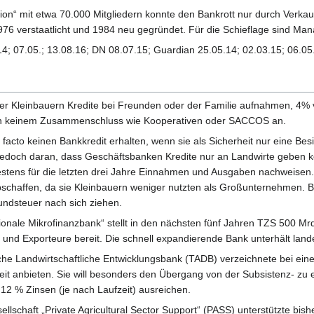
nion“ mit etwa 70.000 Mitgliedern konnte den Bankrott nur durch Verka
976 verstaatlicht und 1984 neu gegründet. Für die Schieflage sind M
14; 07.05.; 13.08.16; DN 08.07.15; Guardian 25.05.14; 02.03.15; 06.05
r Kleinbauern Kredite bei Freunden oder der Familie aufnahmen, 4% 
n keinem Zusammenschluss wie Kooperativen oder SACCOS an.
 facto keinen Bankkredit erhalten, wenn sie als Sicherheit nur eine B
 jedoch daran, dass Geschäftsbanken Kredite nur an Landwirte geben 
ns für die letzten drei Jahre Einnahmen und Ausgaben nachweisen. De
bschaffen, da sie Kleinbauern weniger nutzten als Großunternehmen. Be
undsteuer nach sich ziehen.
tionale Mikrofinanzbank“ stellt in den nächsten fünf Jahren TZS 500 Mr
r und Exporteure bereit. Die schnell expandierende Bank unterhält lande
iche Landwirtschaftliche Entwicklungsbank (TADB) verzeichnete bei e
sweit anbieten. Sie will besonders den Übergang von der Subsistenz- zu
is 12 % Zinsen (je nach Laufzeit) ausreichen.
lschaft „Private Agricultural Sector Support“ (PASS) unterstützte bis