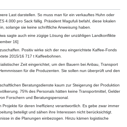
were Last darstellen. So muss man für ein verkauftes Huhn oder
 4.000 pro Sack fällig. Präsident Magufuli befahl, diese lokalen
, solange sie keine schriftliche Anweisung haben.
iwa sagte auch eine zügige Lösung der unzähligen Landkonflikte
ovember 16]
schaffen. Positiv wirke sich der neu eingerichtete Kaffee-Fonds
ktete 2015/16 717 t Kaffeebohnen.
alistischer Zeit eingerichtet, um den Bauern bei Anbau, Transport
 Hemmnissen für die Produzenten. Sie sollen nun überprüft und den
rtschaftlichen Beratungsdienste kaum zur Steigerung der Produktion
völkerung. 75% des Personals hätten keine Transportmittel, Gelder
 von Forschern und Beratungspersonal.
Projekte für deren Ineffizienz verantwortlich. Es gebe zwar immer
ng beteiligt und sähen ihre Interessen nicht berücksichtigt.
isse in die Planungen einbezogen. Hinzu kämen logistische