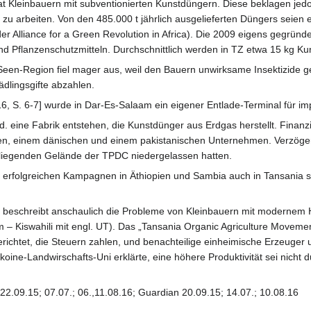
aat Kleinbauern mit subventionierten Kunstdüngern. Diese beklagen jedo
Ort zu arbeiten. Von den 485.000 t jährlich ausgelieferten Düngers seie
 der Alliance for a Green Revolution in Africa). Die 2009 eigens gegr
 und Pflanzenschutzmitteln. Durchschnittlich werden in TZ etwa 15 kg K
 Seen-Region fiel mager aus, weil den Bauern unwirksame Insektizide g
ädlingsgifte abzahlen.
 S. 6-7] wurde in Dar-Es-Salaam ein eigener Entlade-Terminal für im
 Mrd. eine Fabrik entstehen, die Kunstdünger aus Erdgas herstellt. Fina
en, einem dänischen und einem pakistanischen Unternehmen. Verzöge
chliegenden Gelände der TPDC niedergelassen hatten.
 erfolgreichen Kampagnen in Äthiopien und Sambia auch in Tansania s
beschreibt anschaulich die Probleme von Kleinbauern mit modernem Hy
ilm – Kiswahili mit engl. UT). Das „Tansania Organic Agriculture Moveme
ichtet, die Steuern zahlen, und benachteilige einheimische Erzeuger u
oine-Landwirschafts-Uni erklärte, eine höhere Produktivität sei nicht 
 22.09.15; 07.07.; 06.,11.08.16; Guardian 20.09.15; 14.07.; 10.08.16