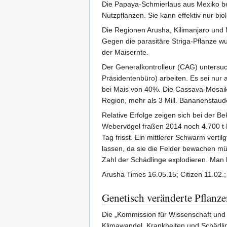
Die Papaya-Schmierlaus aus Mexiko b
Nutzpflanzen. Sie kann effektiv nur bi
Die Regionen Arusha, Kilimanjaro und M
Gegen die parasitäre Striga-Pflanze wu
der Maisernte.
Der Generalkontrolleur (CAG) untersuc
Präsidentenbüro) arbeiten. Es sei nur
bei Mais von 40%. Die Cassava-Mosaik-
Region, mehr als 3 Mill. Bananenstaud
Relative Erfolge zeigen sich bei der 
Webervögel fraßen 2014 noch 4.700 t Re
Tag frisst. Ein mittlerer Schwarm verti
lassen, da sie die Felder bewachen mü
Zahl der Schädlinge explodieren. Man 
Arusha Times 16.05.15; Citizen 11.02.;
Genetisch veränderte Pflan
Die „Kommission für Wissenschaft und 
Klimawandel, Krankheiten und Schädli