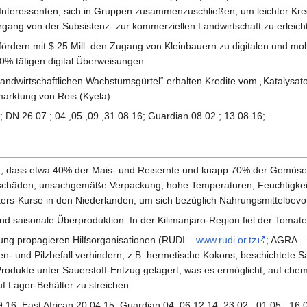
n Interessenten, sich in Gruppen zusammenzuschließen, um leichter Kre
gang von der Subsistenz- zur kommerziellen Landwirtschaft zu erleich
ördern mit $ 25 Mill. den Zugang von Kleinbauern zu digitalen und mo
0% tätigen digital Überweisungen.
dwirtschaftlichen Wachstumsgürtel“ erhalten Kredite vom „Katalysator
arktung von Reis (Kyela).
6; DN 26.07.; 04.,05.,09.,31.08.16; Guardian 08.02.; 13.08.16;
n, dass etwa 40% der Mais- und Reisernte und knapp 70% der Gemüseer
schäden, unsachgemäße Verpackung, hohe Temperaturen, Feuchtigkeit, 
ers-Kurse in den Niederlanden, um sich bezüglich Nahrungsmittelbevor
nd saisonale Überproduktion. In der Kilimanjaro-Region fiel der Toma
iftung propagieren Hilfsorganisationen (RUDI –
www.rudi.or.tz
; AGRA – 
en- und Pilzbefall verhindern, z.B. hermetische Kokons, beschichtete S
rodukte unter Sauerstoff-Entzug gelagert, was es ermöglicht, auf chem
f Lager-Behälter zu streichen.
16; East African 20.04.15; Guardian 04.,06.12.14; 23.02.; 01.05.; 16.