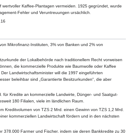
uf wertvoller Kaffee-Plantagen vermeiden. 1925 gegründet, wurde
anagement-Fehler und Veruntreuungen ursächlich.
.16
von Mikrofinanz-Instituten, 3% von Banken und 2% von
esitzurkunde der Lokalbehörde nach traditionellem Recht vorweisen
können, die kommerzielle Produkte wie Baumwolle oder Kaffee
r Landwirtschaftsminister will die 1997 eingeführten
sser beleihbar sind „Garantierte Besitzurkunden“, die aber
d. für Kredite an kommerzielle Landwirte, Dünger- und Saatgut-
sweit 180 Filialen, viele im ländlichen Raum.
inem Kreditvolumen von TZS 2 Mrd. einen Gewinn von TZS 1,2 Mrd.
 einer kommerziellen Landwirtschaft fördern und in den nächsten
her 378.000 Farmer und Fischer, indem sie deren Bankkredite zu 30