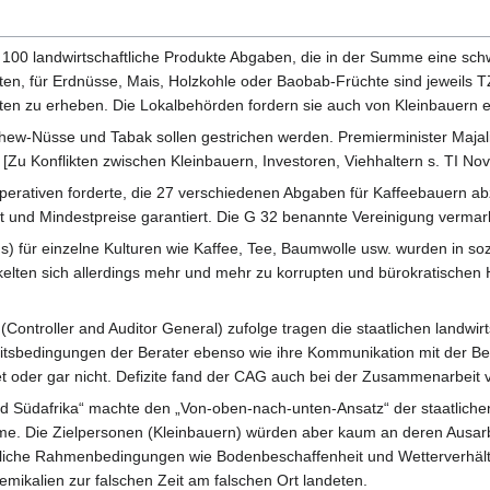
100 landwirtschaftliche Produkte Abgaben, die in der Summe eine sch
n, für Erdnüsse, Mais, Holzkohle oder Baobab-Früchte sind jeweils TZS
n zu erheben. Die Lokalbehörden fordern sie auch von Kleinbauern ein
hew-Nüsse und Tabak sollen gestrichen werden. Premierminister Majal
n [Zu Konflikten zwischen Kleinbauern, Investoren, Viehhaltern s. TI N
ativen forderte, die 27 verschiedenen Abgaben für Kaffeebauern abzu
 und Mindestpreise garantiert. Die G 32 benannte Vereinigung vermar
 für einzelne Kulturen wie Kaffee, Tee, Baumwolle usw. wurden in sozi
kelten sich allerdings mehr und mehr zu korrupten und bürokratischen
(Controller and Auditor General) zufolge tragen die staatlichen landwi
itsbedingungen der Berater ebenso wie ihre Kommunikation mit der Be
t oder gar nicht. Defizite fand der CAG auch bei der Zusammenarbeit
d Südafrika“ machte den „Von-oben-nach-unten-Ansatz“ der staatlichen 
 Die Zielpersonen (Kleinbauern) würden aber kaum an deren Ausarbeitu
iche Rahmenbedingungen wie Bodenbeschaffenheit und Wetterverhältn
ikalien zur falschen Zeit am falschen Ort landeten.