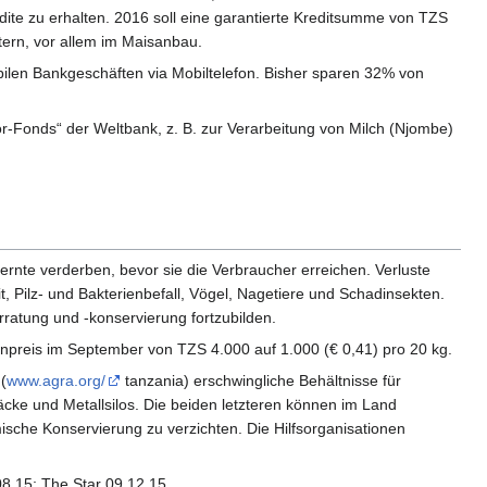
dite zu erhalten. 2016 soll eine garantierte Kreditsumme von TZS
tern, vor allem im Maisanbau.
bilen Bankgeschäften via Mobiltelefon. Bisher sparen 32% von
-Fonds“ der Weltbank, z. B. zur Verarbeitung von Milch (Njombe)
nte verderben, bevor sie die Verbraucher erreichen. Verluste
Pilz- und Bakterienbefall, Vögel, Nagetiere und Schadinsekten.
ratung und -konservierung fortzubilden.
tenpreis im September von TZS 4.000 auf 1.000 (€ 0,41) pro 20 kg.
(
www.agra.org/
tanzania) erschwingliche Behältnisse für
äcke und Metallsilos. Die beiden letzteren können im Land
ische Konservierung zu verzichten. Die Hilfsorganisationen
08.15; The Star 09.12.15