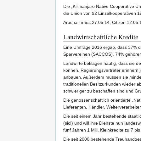
Die „Kilimanjaro Native Cooperative U
die Union von 92 Einzelkooperativen 1
Arusha Times 27.05.14; Citizen 12.05.
Landwirtschaftliche Kredite
Eine Umfrage 2016 ergab, dass 37% de
Sparvereinen (SACCOS). 74% gehöre
Landwirte beklagen häufig, dass sie de
können. Regierungsvertreter erinnern
anbauen. Außerdem müssen sie mindeste
traditionellen Besitzurkunden wieder a
schwieriger zu beschaffen sind und Gr
Die genossenschaftlich orientierte „Na
Lieferanten, Händler, Weiterverarbeite
Die seit einem Jahr bestehende staatl
(sic!) und will ihre Dienste nun lande
fünf Jahren 1 Mill. Kleinkredite zu 7 b
Die seit 2000 bestehende Treuhandgesel