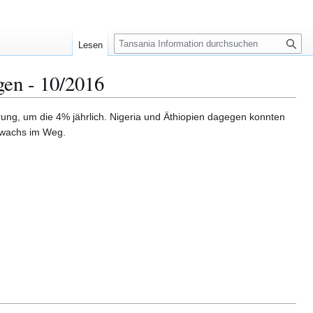
S
Lesen
u
c
gen - 10/2016
h
e
ung, um die 4% jährlich. Nigeria und Äthiopien dagegen konnten
zuwachs im Weg.