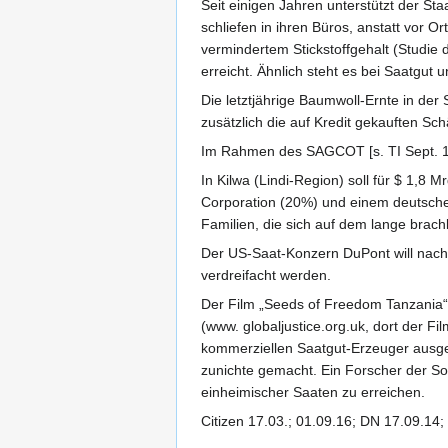
Seit einigen Jahren unterstützt der St
schliefen in ihren Büros, anstatt vor 
vermindertem Stickstoffgehalt (Studie
erreicht. Ähnlich steht es bei Saatgut
Die letztjährige Baumwoll-Ernte in der
zusätzlich die auf Kredit gekauften Sch
Im Rahmen des SAGCOT [s. TI Sept. 16,
In Kilwa (Lindi-Region) soll für $ 1,8
Corporation (20%) und einem deutsch
Familien, die sich auf dem lange bra
Der US-Saat-Konzern DuPont will nach
verdreifacht werden.
Der Film „Seeds of Freedom Tanzania“ 
(www. globaljustice.org.uk, dort der F
kommerziellen Saatgut-Erzeuger ausger
zunichte gemacht. Ein Forscher der Sok
einheimischer Saaten zu erreichen.
Citizen 17.03.; 01.09.16; DN 17.09.14;