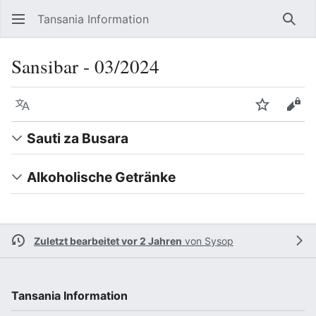
Tansania Information
Such
Sansibar ‐ 03/2024
Sprache
Beobacht
Quel
Sauti za Busara
Alkoholische Getränke
Zuletzt bearbeitet vor 2 Jahren
von
Sysop
Tansania Information