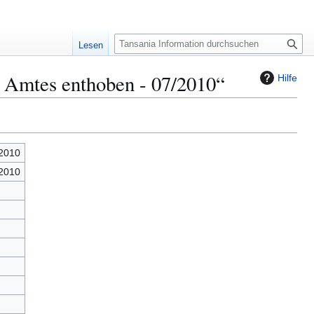
S
Lesen
u
c
s Amtes enthoben - 07/2010“
Hilfe
h
e
/2010
/2010