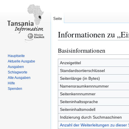
Seite
Informationen zu „Ei
Basisinformationen
Zur
Zur
Navigation
Suche
Hauptseite
Aktuelle Ausgabe
springen
springen
Anzeigetitel
Ausgaben
Standardsortierschlüssel
Schlagworte
Alte Ausgaben
Seitenlänge (in Bytes)
Hilfe
Namensraumkennnummer
Spenden
Seitenkennnummer
Seiteninhaltssprache
Seiteninhaltsmodell
Indizierung durch Suchmaschinen
Anzahl der Weiterleitungen zu dieser 