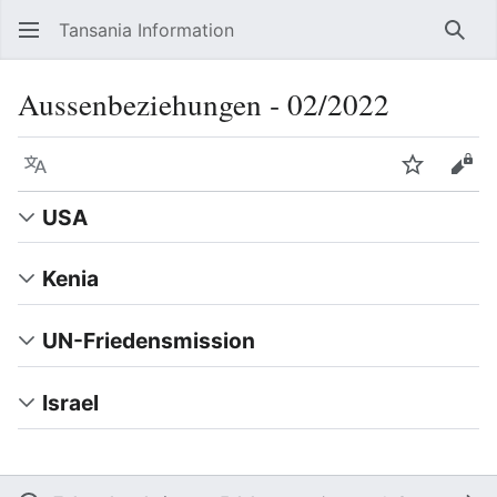
Tansania Information
Such
Aussenbeziehungen ‐ 02/2022
Sprache
Beobacht
Quel
USA
Kenia
UN-Friedensmission
Israel