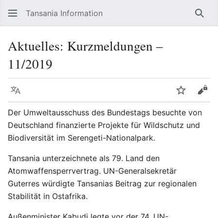
Tansania Information
Such
Aktuelles: Kurzmeldungen –
11/2019
Sprache
Beobacht
Quel
Der Umweltausschuss des Bundestags besuchte von
Deutschland finanzierte Projekte für Wildschutz und
Biodiversität im Serengeti-Nationalpark.
Tansania unterzeichnete als 79. Land den
Atomwaffensperrvertrag. UN-Generalsekretär
Guterres würdigte Tansanias Beitrag zur regionalen
Stabilität in Ostafrika.
Außenminister Kabudi legte vor der 74. UN-