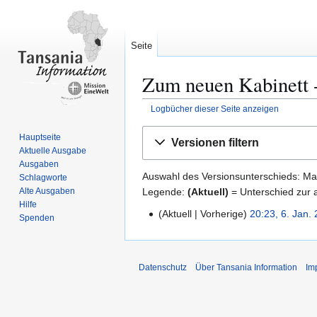
Seite
Zum neuen Kabinett -
Logbücher dieser Seite anzeigen
Zur
Zur
Hauptseite
Versionen filtern
Navigation
Suche
Aktuelle Ausgabe
springen
springen
Ausgaben
Auswahl des Versionsunterschieds: Mar
Schlagworte
Legende:
(Aktuell)
= Unterschied zur a
Alte Ausgaben
Hilfe
Aktuell
Vorherige
20:23, 6. Jan.
6
Spenden
.
J
a
Datenschutz
Über Tansania Information
Im
n
u
a