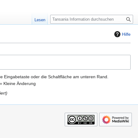
S
Lesen
u
c
Hilfe
h
e
ie Eingabetaste oder die Schaltfläche am unteren Rand.
= Kleine Änderung
iert