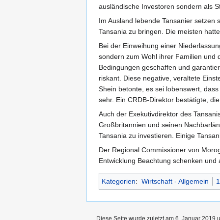
ausländische Investoren sondern als S
Im Ausland lebende Tansanier setzen s
Tansania zu bringen. Die meisten hatt
Bei der Einweihung einer Niederlassun
sondern zum Wohl ihrer Familien und 
Bedingungen geschaffen und garantiere 
riskant. Diese negative, veraltete Eins
Shein betonte, es sei lobenswert, dass
sehr. Ein CRDB-Direktor bestätigte, die
Auch der Exekutivdirektor des Tansani
Großbritannien und seinen Nachbarländ
Tansania zu investieren. Einige Tansan
Der Regional Commissioner von Morogor
Entwicklung Beachtung schenken und a
Kategorien
:
Wirtschaft - Allgemein
1
Diese Seite wurde zuletzt am 6. Januar 2019 