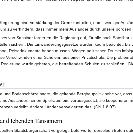
 Regierung eine Verstärkung der Grenzkontrollen, damit weniger Ausl
n, um zu verhindern, dass immer mehr Ausländer durch unsere porösen 
ses von Sansibar forderten die Regierung auf, für alle nach Sansibar
stellen sichern. Die Einwanderungsgesetze würden kaum beachtet. Bis
land, Reisedokumente haben müssen. Wegen politischen Drucks infolg
öse Verschwinden einer Schülerin aus einer Privatschule. Die proble
 Regierung wurde gebeten, die betreffenden Schulen zu schließen. "D
er
gie und Bodenschätze sagte, die geltende Bergbaupolitik sehe vor, das
räume Ausländern einen Spielraum ein, vorausgesetzt, sie kooperieren 
enzen verleiht. Andere Länder verweigerten das. (DN 1.8.07)
land lebenden Tansaniern
pelten Staatsbürgerschaft vorgelegt. Befürworter derselben treten daf