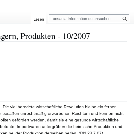
S
Lesen
u
c
gern, Produkten - 10/2007
h
e
e viel beredete wirtschaftliche Revolution bleibe ein ferner
nier besäßen unrechtmäßig erworbenen Reichtum und können nicht
llten gefördert werden, damit sie eine gesunde wirtschaftliche
 betonte, Importwaren untergrüben die heimische Produktion und
en bei der Produktion derselben helfen. (DN 29.7.07)