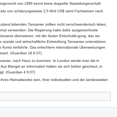
ürgerrecht von 1995 kennt keine doppelte Staatsbürgerschaft.
n Besitz von schätzungsweise 2,5 Mrd US$ samt Fachwissen nach
sland lebenden Tansanier sollten nicht verschwenderisch leben,
Heimat verwenden. Die Regierung habe dafür ausgezeichnete
Tansania überwiesen, mit der faulen Entschuldi-gung, das sei
ie soziale und wirtschaftliche Entwicklung Tansanias unterstützen.
e Konto einführte. Das erleichtere internationale Überweisungen
essert. (Guardian 18.8.07)
Tansanier, nach Haus zu kommen. In London werde man die in
us Mangel an Information hätten sie sich bisher gescheut, in
gt. (Guardian 4.9.07)
hres Heimatlandes sein, ihrer individuellen und der landesweiten