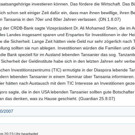
taatsangehörige investieren können. Das fördere die Wirtschaft. Das B
ich schon seit einiger Zeit dafür ein, dass man ihnen bewillige, ihre
en Tansania in den 70er und 80er Jahren verlassen. (DN 1.8.07)
g der CRDB-Bank sagte Vizepräsident Dr. Ali Mohamed Shein, die im Au
des Landes insgesamt sparen und Erspartes für Investitionen in der 
die Sicherheit. Lange Zeit hätten viele Geld nur sehr zögerlich nach 
tellung sollten sie nun ablegen. Investitionen würden die Familien und d
 die Bank speziell für im Ausland lebenden Tansanier das sog. Tanzanit
 Sicherheit der Geldinstitute habe sich in den letzten Jahren sehr verb
schen Investitionszentrums (TIC) ermutigte in der Diaspora lebende 
ern lebenden Tansanier in einem Seminar über Tansania informieren. A
ier hätten nach Austausch mit dem TIC Interesse an Investitionen gezei
o sagte, die in den USA lebenden Tansanier sollten gute Botschafter i
n das denken, was zu Hause geschieht. (Guardian 25.8.07)
0/2007
um 20:23 Uhr bearbeitet.