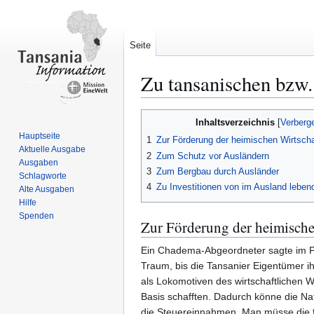
Seite
Zu tansanischen bzw.
Zur
Zur
Inhaltsverzeichnis
Navigation
Suche
Hauptseite
1
Zur Förderung der heimischen Wirtscha
springen
springen
Aktuelle Ausgabe
2
Zum Schutz vor Ausländern
Ausgaben
3
Zum Bergbau durch Ausländer
Schlagworte
4
Zu Investitionen von im Ausland leben
Alte Ausgaben
Hilfe
Spenden
Zur Förderung der heimische
Ein Chadema-Abgeordneter sagte im Parl
Traum, bis die Tansanier Eigentümer 
als Lokomotiven des wirtschaftlichen W
Basis schafften. Dadurch könne die Na
die Steuereinnahmen. Man müsse die fl