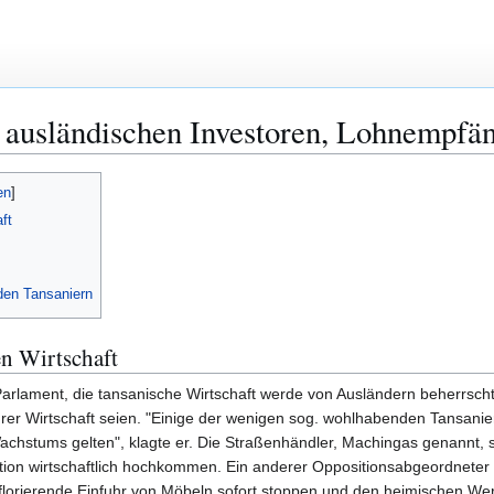
 ausländischen Investoren, Lohnempfän
ft
den Tansaniern
n Wirtschaft
ament, die tansanische Wirtschaft werde von Ausländern beherrscht. Di
ihrer Wirtschaft seien. "Einige der wenigen sog. wohlhabenden Tansa
achstums gelten", klagte er. Die Straßenhändler, Machingas genannt, so
tion wirtschaftlich hochkommen. Ein anderer Oppositionsabgeordneter
orierende Einfuhr von Möbeln sofort stoppen und den heimischen Werk