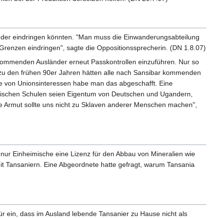
änder eindringen könnten. "Man muss die Einwanderungsabteilung
Grenzen eindringen", sagte die Oppositionssprecherin. (DN 1.8.07)
 kommenden Ausländer erneut Passkontrollen einzuführen. Nur so
 zu den frühen 90er Jahren hätten alle nach Sansibar kommenden
e von Unionsinteressen habe man das abgeschafft. Eine
matischen Schulen seien Eigentum von Deutschen und Ugandern,
ie Armut sollte uns nicht zu Sklaven anderer Menschen machen",
s nur Einheimische eine Lizenz für den Abbau von Mineralien wie
mit Tansaniern. Eine Abgeordnete hatte gefragt, warum Tansania
ür ein, dass im Ausland lebende Tansanier zu Hause nicht als