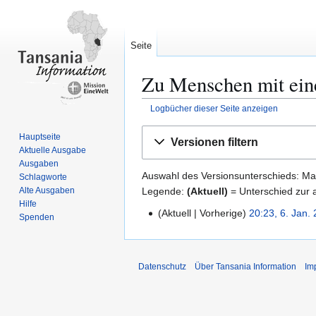
Seite
Zu Menschen mit eine
Logbücher dieser Seite anzeigen
Zur
Zur
Hauptseite
Versionen filtern
Navigation
Suche
Aktuelle Ausgabe
springen
springen
Ausgaben
Auswahl des Versionsunterschieds: Mar
Schlagworte
Legende:
(Aktuell)
= Unterschied zur a
Alte Ausgaben
Hilfe
Aktuell
Vorherige
20:23, 6. Jan.
6
Spenden
.
J
a
Datenschutz
Über Tansania Information
Im
n
u
a