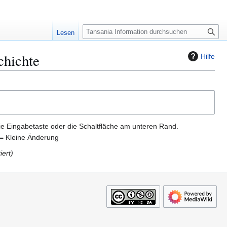
S
Lesen
u
c
chichte
Hilfe
h
e
ie Eingabetaste oder die Schaltfläche am unteren Rand.
= Kleine Änderung
iert