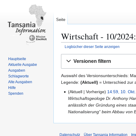
Seite
Wirtschaft ‐ 10/2024
Logbücher dieser Seite anzeigen
Zur
Zur
Hauptseite
Versionen filtern
Navigation
Suche
Aktuelle Ausgabe
springen
springen
Ausgaben
Auswahl des Versionsunterschieds: Mar
Schlagworte
Legende:
(Aktuell)
= Unterschied zur a
Alte Ausgaben
Hilfe
Aktuell
Vorherige
14:59, 10. Okt
1
Spenden
Wirtschaftsgeologe Dr. Anthony Ha
0
anlässlich der Gründung eines sta
.
Nationalisierung“ beim Abbau von 
O
k
t
o
Datenschutz
Über Tansania Information
Im