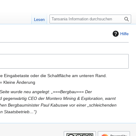
S
Lesen
u
c
Hilfe
h
e
ie Eingabetaste oder die Schaltfläche am unteren Rand.
= Kleine Änderung
 Seite wurde neu angelegt: „===Bergbau=== Der
nd gegenwärtig CEO der Montero Mining & Exploration, warnt
hen Bergbauminister Paul Kabuswe vor einer „schleichenden
en Staatsbetrieb…“