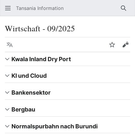
Tansania Information
Such
Wirtschaft ‐ 09/2025
Sprache
Beobacht
Quel
Kwala Inland Dry Port
KI und Cloud
Bankensektor
Bergbau
Normalspurbahn nach Burundi