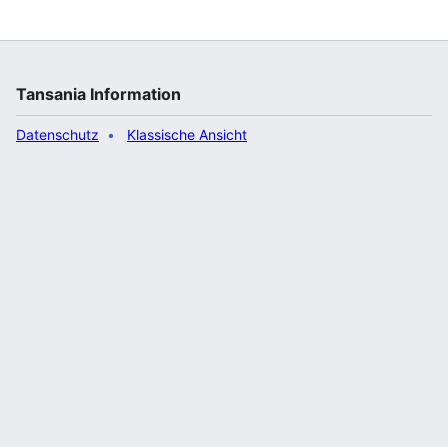
TZS erhöht. Am 2. April entließ Präsidentin Hassan
den Chef der Benzinpreisregulierungsbehörde James
Mwainyekule, nachdem er spürbare Preissteigerungen
von 30 % angekündigt hatte. Die Regierung gibt an,
die Treibstoffreserven reichten bis Mitte Mai und die
Tansania Information
Lieferungen für Mai…“
Datenschutz
Klassische Ansicht