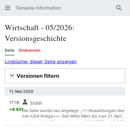
Tansania Information
Such
Wirtschaft ‐ 05/2026:
Versionsgeschichte
Seite
Diskussion
Logbücher dieser Seite anzeigen
Versionen filtern
11. Mai 2026
Vorherige
17:16
Sysop
+6.931
Die Seite wurde neu angelegt: „===Auswirkungen des
Iran-USA-Kriegs=== Seit Mitte März bis zum 27. April
haben sich die Benzinpreise von 2.864 TZS auf 3.820
TZS und die Dieselpreise von 2.932 TZS auf 3.684