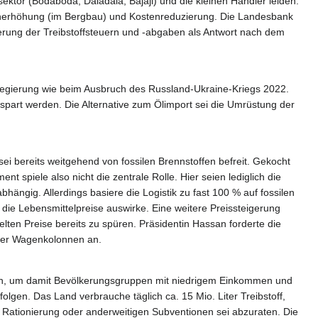
ektor (Bodaboda, Daladala, Bajaji) und die kleinen Händler leiden.
hmenerhöhung (im Bergbau) und Kostenreduzierung. Die Landesbank
zierung der Treibstoffsteuern und -abgaben als Antwort nach dem
Regierung wie beim Ausbruch des Russland-Ukraine-Kriegs 2022.
spart werden. Die Alternative zum Ölimport sei die Umrüstung der
sei bereits weitgehend von fossilen Brennstoffen befreit. Gekocht
spiele also nicht die zentrale Rolle. Hier seien lediglich die
ängig. Allerdings basiere die Logistik zu fast 100 % auf fossilen
die Lebensmittelpreise auswirke. Eine weitere Preissteigerung
ten Preise bereits zu spüren. Präsidentin Hassan forderte die
 der Wagenkolonnen an.
ifen, um damit Bevölkerungsgruppen mit niedrigem Einkommen und
olgen. Das Land verbrauche täglich ca. 15 Mio. Liter Treibstoff,
Rationierung oder anderweitigen Subventionen sei abzuraten. Die