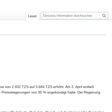
S
Lesen
u
c
h
e
ise von 2.932 TZS auf 3.684 TZS erhöht. Am 2. April entließ
Preissteigerungen von 30 % angekündigt hatte. Die Regierung