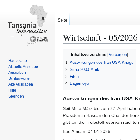
Seite
Wirtschaft ‐ 05/2026
Zur
Zur
Inhaltsverzeichnis
Navigation
Suche
Hauptseite
1
Auswirkungen des Iran-USA-Kriegs
springen
springen
Aktuelle Ausgabe
2
Simu-2000-Markt
Ausgaben
3
Fitch
Schlagworte
4
Bagamoyo
Alte Ausgaben
Hilfe
Spenden
Auswirkungen des Iran-USA-Kr
Seit Mitte März bis zum 27. April habe
Präsidentin Hassan den Chef der Benz
gibt an, die Treibstoffreserven reichten
EastAfrican, 04.04.2026