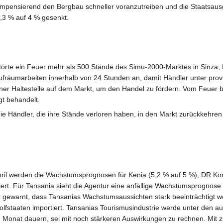
mpensierend den Bergbau schneller voranzutreiben und die Staatsausg
,3 % auf 4 % gesenkt.
störte ein Feuer mehr als 500 Stände des Simu-2000-Marktes in Sinza,
fräumarbeiten innerhalb von 24 Stunden an, damit Händler unter prov
 einer Haltestelle auf dem Markt, um den Handel zu fördern. Vom Feuer
t behandelt.
die Händler, die ihre Stände verloren haben, in den Markt zurückkehre
pril werden die Wachstumsprognosen für Kenia (5,2 % auf 5 %), DR Kon
ert. Für Tansania sieht die Agentur eine anfällige Wachstumsprognose mi
r gewarnt, dass Tansanias Wachstumsaussichten stark beeinträchtigt w
lfstaaten importiert. Tansanias Tourismusindustrie werde unter den au
nen Monat dauern, sei mit noch stärkeren Auswirkungen zu rechnen. Mit 