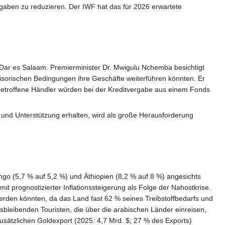
aben zu reduzieren. Der IWF hat das für 2026 erwartete
 Dar es Salaam. Premierminister Dr. Mwigulu Nchemba besichtigt
isorischen Bedingungen ihre Geschäfte weiterführen könnten. Er
 betroffene Händler würden bei der Kreditvergabe aus einem Fonds
n und Unterstützung erhalten, wird als große Herausforderung
go (5,7 % auf 5,2 %) und Äthiopien (8,2 % auf 8 %) angesichts
t prognostizierter Inflationssteigerung als Folge der Nahostkrise.
erden könnten, da das Land fast 62 % seines Treibstoffbedarfs und
sbleibenden Touristen, die über die arabischen Länder einreisen,
zusätzlichen Goldexport (2025: 4,7 Mrd. $; 27 % des Exports)