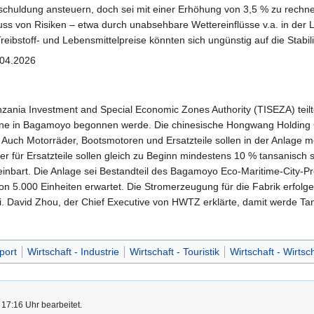
schuldung ansteuern, doch sei mit einer Erhöhung von 3,5 % zu rechn
uss von Risiken – etwa durch unabsehbare Wettereinflüsse v.a. in der 
ibstoff- und Lebensmittelpreise könnten sich ungünstig auf die Stabil
.04.2026
anzania Investment and Special Economic Zones Authority (TISEZA) te
ne in Bagamoyo begonnen werde. Die chinesische Hongwang Holding Gro
n. Auch Motorräder, Bootsmotoren und Ersatzteile sollen in der Anlage m
 für Ersatzteile sollen gleich zu Beginn mindestens 10 % tansanisch s
einbart. Die Anlage sei Bestandteil des Bagamoyo Eco-Maritime-City-P
on 5.000 Einheiten erwartet. Die Stromerzeugung für die Fabrik erfolge
Teri. David Zhou, der Chief Executive von HWTZ erklärte, damit werde
port
Wirtschaft - Industrie
Wirtschaft - Touristik
Wirtschaft - Wirts
17:16 Uhr bearbeitet.