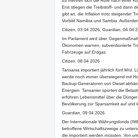
Es mehren sich die Rufe nach einer Kon
Erst stiegen die Treibstoff- und dann
gibt an, die Inflation trotz steigende
Vorbild Namibia und Sambia. Außerdem
Citizen, 03.04.2026, Guardian, 04.04.
Im Parlament wird über Gegenmaßnahme
Ökonomen warnen, subventionierte Trei
Fahrzeuge auf Erdgas.
Citizen, 08.04.2026
Tansania importiert jährlich fünf Mrd.
werde noch immer überwiegend mit Holzk
Backup-Generatoren von Diesel abhängig
Energien. Tansanier spürten die Belast
erführen Lebensmittel über die Dünger
Bevölkerung zur Sparsamkeit auf und 
Guardian, 09.04.2026
Der Internationale Währungsfonds (IWF
betroffene Wirtschaftszweige zu unters
die importiert werden müssten. Von u