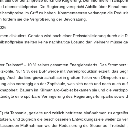
trolle der Benzinpreise durch die Regierung. Der informelle Transports
 die Lebensmittelpreise. Die Regierung verspricht Abhilfe über Einna
r Treibstoffpreise im Griff zu haben. Kommentatoren verlangen die Redu
 fordern sie die Vergrößerung der Bevorratung.
2026
n diskutiert. Gerufen wird nach einer Preisstabilisierung durch die 
bstoffpreise stellten keine nachhaltige Lösung dar, vielmehr müsse ge
 Liter Treibstoff – 10 % seines gesamten Energiebedarfs. Das Stromnetz 
ohle. Nur 9 % des BSP werde mit Warenproduktion erzielt, das Segment 
. Auch die Energiewirtschaft sei in großen Teilen von Ölimporten unabh
ung also vorrangig an der Zapfsäule, was sich nach und nach auch auf 
knappheit. Bauern im Kilimanjaro-Gebiet bekämen sie und die verdoppel
kündigte eine spürbare Verringerung des Regierungs-fuhrparks sowie
) rät Tansania, gezielte und zeitlich befristete Maßnahmen zu ergre
tützen, und zugleich die beschlossenen Entwicklungsziele weiter zu verf
mfassenden Maßnahmen wie der Reduzierung die Steuer auf Treibstoff, 