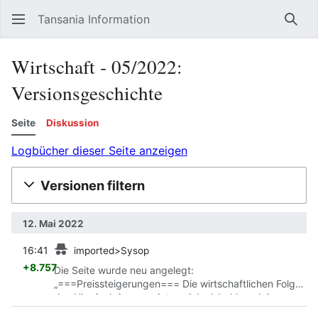
Tansania Information
Such
Wirtschaft ‐ 05/2022:
Versionsgeschichte
Seite
Diskussion
Logbücher dieser Seite anzeigen
Versionen filtern
12. Mai 2022
Vorherige
16:41
imported>Sysop
+8.757
Die Seite wurde neu angelegt:
„===Preissteigerungen=== Die wirtschaftlichen Folgen
des Ukrainekrieges zeigten sich alsbald auch in
Tansania in Preissteigerungen. Sie trafen das Land