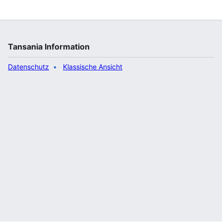
Jahr 2023 um 300 % zurückgegangen seien.
Schulung der Bevölkerung und Unterstützung der
Gemeinden in der Vorbeugung seinen von zentraler
Bedeutung. Dennoch seien 2022 3.700 Hektar Wald
an Buschfeuer verloren worden, immerhin 740 Hektar
Tansania Information
weniger als im Jahr 2021. In Tansania gibt es zwö…“
Datenschutz
Klassische Ansicht