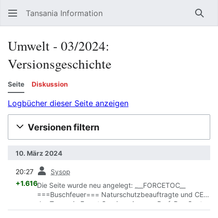
Tansania Information
Such
Umwelt ‐ 03/2024:
Versionsgeschichte
Seite
Diskussion
Logbücher dieser Seite anzeigen
Versionen filtern
10. März 2024
Vorherige
20:27
Sysop
+1.616
Die Seite wurde neu angelegt: „__FORCETOC__
===Buschfeuer=== Naturschutzbeauftragte und CEO
der Tanzania Forest Services Agency Prof. Dos Santos
Silayo teilte mit, dass Buschfeuer im zurückliegenden