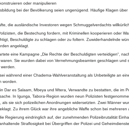
konstruieren oder manipulieren
bildung bei der Bevölkerung seien ungenügend. Häufige Klagen über un
äfte, die ausländische Investoren wegen Schmuggelverdachts willkürlic
olizisten, die Bestechung fordern, mit Kriminellen kooperieren oder Wa
chtigt, Beschuldigte zu schlagen oder zu foltern. Zuwiderhandelnde würde
urden angeklagt.
ete eine Kampagne „Die Rechte der Beschuldigten verteidigen“, nach
n waren. Sie wurden dabei von Vernehmungsbeamten geschlagen und sex
 werden.
e sei während einer Chadema-Wahlveranstaltung als Unbeteiligte an ei
en worden.
 in Dar es Salaam, Mbeya und Mtera, Verwandte zu bestatten, die im
rsache. In Igunga, Tabora-Region wurden neun Polizisten festgenomm
als sie sich polizeilichen Anordnungen widersetzten. Zwei Männer wu
klagt. Zu ihrem Glück war ihre angebliche Waffe schon bei mehreren 
ie Regierung eindringlich auf, der zunehmenden Polizeibrutalität Einha
haltende Straflosigkeit bei Übergriffen der Polizei und Geheimdienste