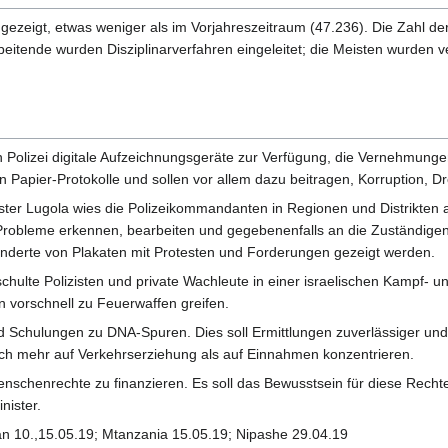
zeigt, etwas weniger als im Vorjahreszeitraum (47.236). Die Zahl der
beitende wurden Disziplinarverfahren eingeleitet; die Meisten wurden
en Polizei digitale Aufzeichnungsgeräte zur Verfügung, die Vernehmung
igen Papier-Protokolle und sollen vor allem dazu beitragen, Korruption,
ster Lugola wies die Polizeikommandanten in Regionen und Distrikten
 Probleme erkennen, bearbeiten und gegebenenfalls an die Zuständig
underte von Plakaten mit Protesten und Forderungen gezeigt werden.
chulte Polizisten und private Wachleute in einer israelischen Kampf- u
en vorschnell zu Feuerwaffen greifen.
nd Schulungen zu DNA-Spuren. Dies soll Ermittlungen zuverlässiger und
doch mehr auf Verkehrserziehung als auf Einnahmen konzentrieren.
nschenrechte zu finanzieren. Es soll das Bewusstsein für diese Rechte
nister.
an 10.,15.05.19; Mtanzania 15.05.19; Nipashe 29.04.19