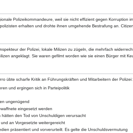
gionale Polizeikommandeure, weil sie nicht effizient gegen Korruption i
olizisten erhalten und drohte ihnen umgehende Bestrafung an. Citize
nspekteur der Polizei, lokale Milizen zu zügeln, die mehrfach wider
lizen angeklagt. Sie waren gefilmt worden wie sie einen Bürger mit K
rro übte scharfe Kritik an Führungskräften und Mitarbeitern der Polizei:
eren und ergingen sich in Parteipolitik
seien ungenügend
waffnete eingesetzt werden
 hätten den Tod von Unschuldigen verursacht
und an Vorgesetzte weitergereicht
dien präsentiert und vorverurteilt. Es gelte die Unschuldsvermutung