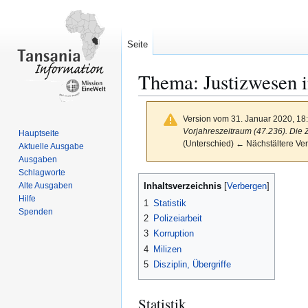
Seite
Thema: Justizwesen i
Version vom 31. Januar 2020, 18
Vorjahreszeitraum (47.236). Die 
Hauptseite
(Unterschied) ← Nächstältere Ver
Aktuelle Ausgabe
Ausgaben
Schlagworte
Zur
Zur
Inhaltsverzeichnis
Alte Ausgaben
Navigation
Suche
Hilfe
1
Statistik
springen
springen
Spenden
2
Polizeiarbeit
3
Korruption
4
Milizen
5
Disziplin, Übergriffe
Statistik