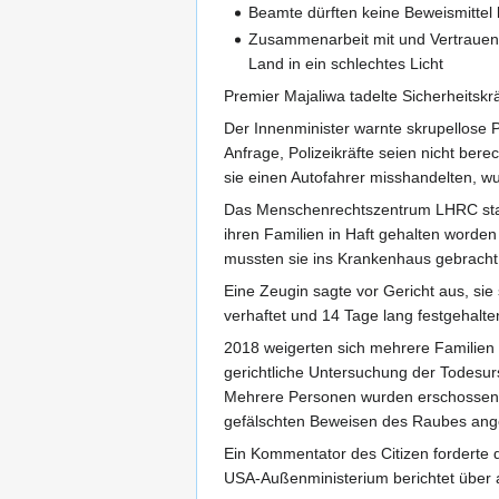
Beamte dürften keine Beweismittel 
Zusammenarbeit mit und Vertrauens
Land in ein schlechtes Licht
Premier Majaliwa tadelte Sicherheitskr
Der Innenminister warnte skrupellose P
Anfrage, Polizeikräfte seien nicht bere
sie einen Autofahrer misshandelten, w
Das Menschenrechtszentrum LHRC start
ihren Familien in Haft gehalten worde
mussten sie ins Krankenhaus gebracht
Eine Zeugin sagte vor Gericht aus, si
verhaftet und 14 Tage lang festgehalt
2018 weigerten sich mehrere Familien
gerichtliche Untersuchung der Todesu
Mehrere Personen wurden erschossen, 
gefälschten Beweisen des Raubes ange
Ein Kommentator des Citizen forderte d
USA-Außenministerium berichtet über an