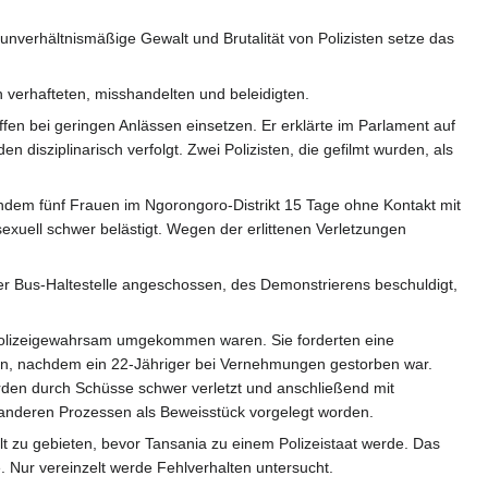
verhältnismäßige Gewalt und Brutalität von Polizisten setze das
h verhafteten, misshandelten und beleidigten.
ffen bei geringen Anlässen einsetzen. Er erklärte im Parlament auf
n disziplinarisch verfolgt. Zwei Polizisten, die gefilmt wurden, als
dem fünf Frauen im Ngorongoro-Distrikt 15 Tage ohne Kontakt mit
uell schwer belästigt. Wegen der erlittenen Verletzungen
ner Bus-Haltestelle angeschossen, des Demonstrierens beschuldigt,
 Polizeigewahrsam umgekommen waren. Sie forderten eine
en, nachdem ein 22-Jähriger bei Vernehmungen gestorben war.
rden durch Schüsse schwer verletzt und anschließend mit
anderen Prozessen als Beweisstück vorgelegt worden.
lt zu gebieten, bevor Tansania zu einem Polizeistaat werde. Das
. Nur vereinzelt werde Fehlverhalten untersucht.