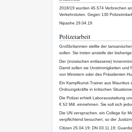
2018/19 wurden 45.574 Verbrechen ange
Verkehrstoten. Gegen 130 Polizeimitar
Nipashe 29.04.19
Polizeiarbeit
Großbritannien stellte der tansanisch
sollen. Sie treten anstelle der bisher
Der (inzwischen entlassene) Innenmini
Damit sollen sie Unstimmigkeiten und
von Ministern oder des Präsidenten H
Ein Kampfkunst-Trainer aus Mauritius s
Ordnungskräfte in kritischen Situation
Die Polizei erhielt Laborausstattung u
€ 52 Mill. einnehmen. Sie soll sich je
Die UN versprachen, ein College für Me
verpflichtend besuchen, so der Justizmi
Citizen 25.04.19; DN 03.11.19; Guardi