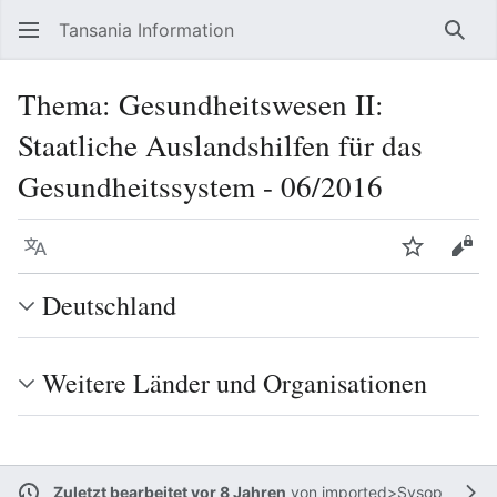
Tansania Information
Such
Thema: Gesundheitswesen II:
Staatliche Auslandshilfen für das
Gesundheitssystem - 06/2016
Sprache
Beobacht
Quel
Deutschland
Weitere Länder und Organisationen
Zuletzt bearbeitet vor 8 Jahren
von
imported>Sysop