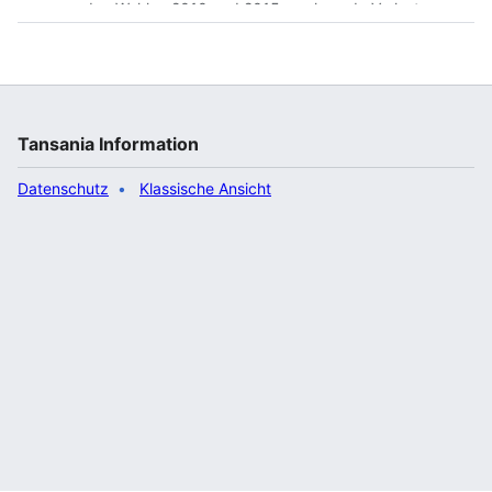
den Wahlen 2010 und 2015 wachsende Verluste
hinnehmen musste (der Oppositionskandidat Lowassa
erh…“
Tansania Information
Datenschutz
Klassische Ansicht