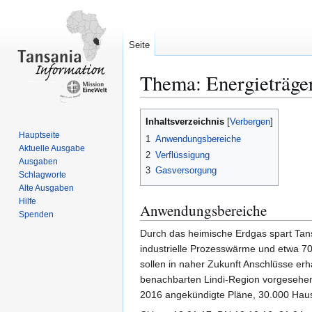
Seite
Thema: Energieträger
Zur
Zur
Inhaltsverzeichnis
Navigation
Suche
Hauptseite
1
Anwendungsbereiche
springen
springen
Aktuelle Ausgabe
2
Verflüssigung
Ausgaben
3
Gasversorgung
Schlagworte
Alte Ausgaben
Hilfe
Anwendungsbereiche
Spenden
Durch das heimische Erdgas spart Tansa
industrielle Prozesswärme und etwa 70
sollen in naher Zukunft Anschlüsse er
benachbarten Lindi-Region vorgesehen
2016 angekündigte Pläne, 30.000 Haush