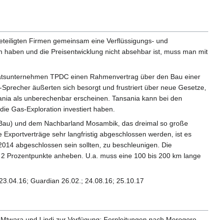
teiligten Firmen gemeinsam eine Verflüssigungs- und
 haben und die Preisentwicklung nicht absehbar ist, muss man mit
 Staatsunternehmen TPDC einen Rahmenvertrag über den Bau einer
-Sprecher äußerten sich besorgt und frustriert über neue Gesetze,
sania als unberechenbar erscheinen. Tansania kann bei den
die Gas-Exploration investiert haben.
im Bau) und dem Nachbarland Mosambik, das dreimal so große
 Exportverträge sehr langfristig abgeschlossen werden, ist es
 2014 abgeschlossen sein sollten, zu beschleunigen. Die
 2 Prozentpunkte anheben. U.a. muss eine 100 bis 200 km lange
 23.04.16; Guardian 26.02.; 24.08.16; 25.10.17
m, Mtwara und Lindi zur Verfügung; Fernleitungen nach Morogoro,