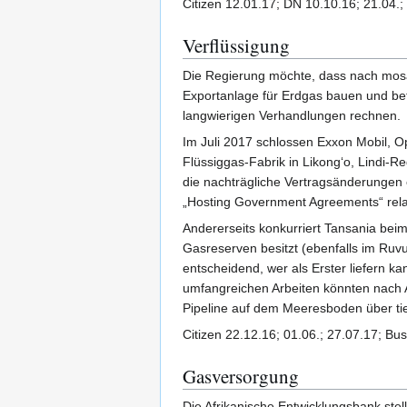
Citizen 12.01.17; DN 10.10.16; 21.04.
Verflüssigung
Die Regierung möchte, dass nach mosa
Exportanlage für Erdgas bauen und bet
langwierigen Verhandlungen rechnen.
Im Juli 2017 schlossen Exxon Mobil, O
Flüssiggas-Fabrik in Likong‘o, Lindi-R
die nachträgliche Vertragsänderungen 
„Hosting Government Agreements“ relati
Andererseits konkurriert Tansania bei
Gasreserven besitzt (ebenfalls im Ruvu
entscheidend, wer als Erster liefern k
umfangreichen Arbeiten könnten nach 
Pipeline auf dem Meeresboden über tie
Citizen 22.12.16; 01.06.; 27.07.17; Bu
Gasversorgung
Die Afrikanische Entwicklungsbank stel