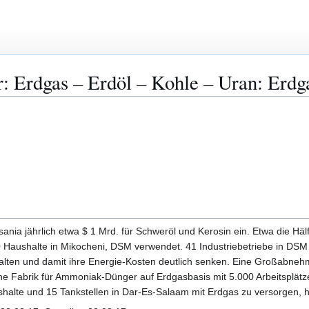
: Erdgas – Erdöl – Kohle – Uran: Erdg
nia jährlich etwa $ 1 Mrd. für Schweröl und Kerosin ein. Etwa die Hälf
 Haushalte in Mikocheni, DSM verwendet. 41 Industriebetriebe in DSM n
halten und damit ihre Energie-Kosten deutlich senken. Eine Großabnehm
e Fabrik für Ammoniak-Dünger auf Erdgasbasis mit 5.000 Arbeitsplätz
alte und 15 Tankstellen in Dar-Es-Salaam mit Erdgas zu versorgen, hab