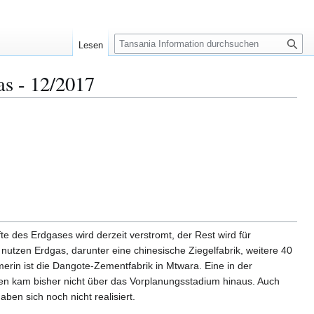
S
Lesen
u
c
as - 12/2017
h
e
te des Erdgases wird derzeit verstromt, der Rest wird für
utzen Erdgas, darunter eine chinesische Ziegelfabrik, weitere 40
erin ist die Dangote-Zementfabrik in Mtwara. Eine in der
en kam bisher nicht über das Vorplanungsstadium hinaus. Auch
en sich noch nicht realisiert.