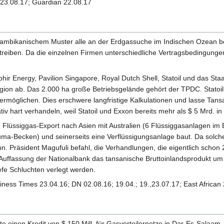
; 23.08.17; Guardian 22.08.17
mbikanischem Muster alle an der Erdgassuche im Indischen Ozean be
reiben. Da die einzelnen Firmen unterschiedliche Vertragsbedingungen
phir Energy, Pavilion Singapore, Royal Dutch Shell, Statoil und das
egion ab. Das 2.000 ha große Betriebsgelände gehört der TPDC. Statoil
ermöglichen. Dies erschwere langfristige Kalkulationen und lasse Tan
v hart verhandeln, weil Statoil und Exxon bereits mehr als $ 5 Mrd. in 
m Flüssiggas-Export nach Asien mit Australien (6 Flüssiggasanlagen 
ma-Becken) und seinerseits eine Verflüssigungsanlage baut. Da solche
ann. Präsident Magufuli befahl, die Verhandlungen, die eigentlich schon
Auffassung der Nationalbank das tansanische Bruttoinlandsprodukt um
fe Schluchten verlegt werden.
siness Times 23.04.16; DN 02.08.16; 19.04.; 19.,23.07.17; East African
lte einen Kredit von $ 150 Mill. für Gasverteilernetze in Dar-Es-Salaa