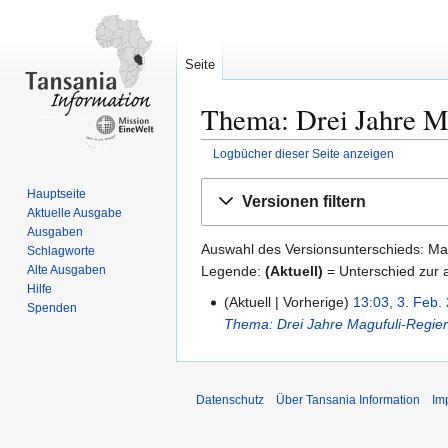
Seite
Thema: Drei Jahre Ma
Logbücher dieser Seite anzeigen
Zur
Zur
Hauptseite
Versionen filtern
Navigation
Suche
Aktuelle Ausgabe
springen
springen
Ausgaben
Auswahl des Versionsunterschieds: Mar
Schlagworte
Legende:
(Aktuell)
= Unterschied zur a
Alte Ausgaben
Hilfe
Aktuell
Vorherige
13:03, 3. Feb.
3
Spenden
Thema: Drei Jahre Magufuli-Regie
.
F
e
b
Datenschutz
Über Tansania Information
Im
r
u