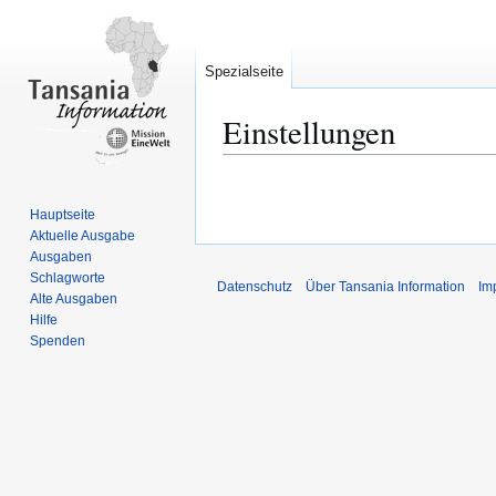
Spezialseite
Einstellungen
Zur
Zur
Navigation
Suche
Hauptseite
springen
springen
Aktuelle Ausgabe
Ausgaben
Schlagworte
Datenschutz
Über Tansania Information
Im
Alte Ausgaben
Hilfe
Spenden