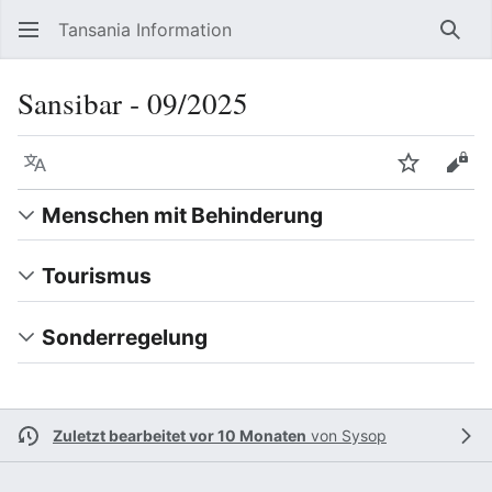
Tansania Information
Such
Sansibar ‐ 09/2025
Sprache
Beobacht
Quel
Menschen mit Behinderung
Tourismus
Sonderregelung
Zuletzt bearbeitet vor 10 Monaten
von
Sysop