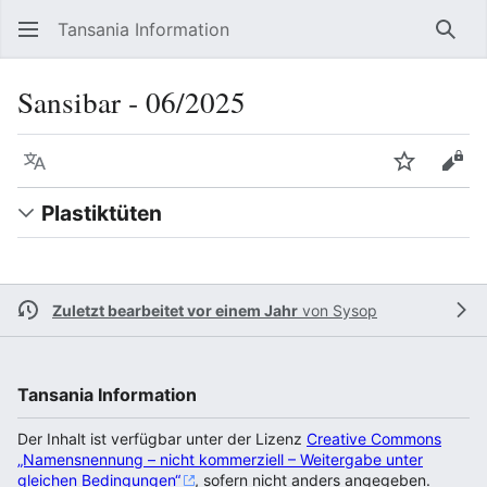
Tansania Information
Such
Sansibar ‐ 06/2025
Sprache
Beobacht
Quel
Plastiktüten
Zuletzt bearbeitet vor einem Jahr
von
Sysop
Tansania Information
Der Inhalt ist verfügbar unter der Lizenz
Creative Commons
„Namensnennung – nicht kommerziell – Weitergabe unter
gleichen Bedingungen“
, sofern nicht anders angegeben.