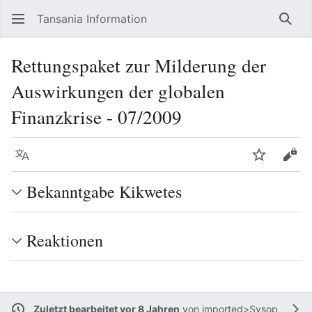
Tansania Information
Such
Rettungspaket zur Milderung der
Auswirkungen der globalen
Finanzkrise - 07/2009
Sprache
Beobacht
Quel
Bekanntgabe Kikwetes
Reaktionen
Zuletzt bearbeitet vor 8 Jahren
von
imported>Sysop