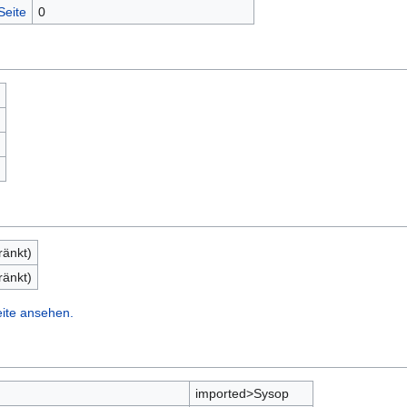
Seite
0
ränkt)
ränkt)
eite ansehen.
imported>Sysop