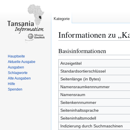
Kategorie
Informationen zu „Ka
Basisinformationen
Zur
Zur
Navigation
Suche
Hauptseite
Aktuelle Ausgabe
springen
springen
Anzeigetitel
Ausgaben
Standardsortierschlüssel
Schlagworte
Alte Ausgaben
Seitenlänge (in Bytes)
Hilfe
Namensraumkennnummer
Spenden
Namensraum
Seitenkennnummer
Seiteninhaltssprache
Seiteninhaltsmodell
Indizierung durch Suchmaschinen