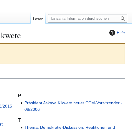
S
Lesen
u
c
ikwete
Hilfe
h
e
-
P
Präsident Jakaya Kikwete neuer CCM-Vorsitzender -
08/2015
08/2006
T
et
Thema: Demokratie-Diskussion: Reaktionen und