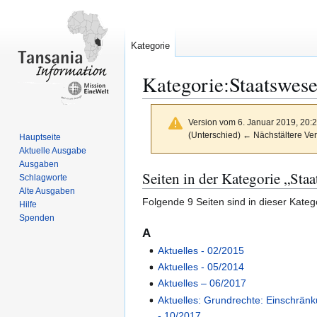
Kategorie
Kategorie
:
Staatswese
Version vom 6. Januar 2019, 20:
(Unterschied) ← Nächstältere Ver
Hauptseite
Aktuelle Ausgabe
Ausgaben
Zur
Zur
Seiten in der Kategorie „Sta
Schlagworte
Navigation
Suche
Alte Ausgaben
Folgende 9 Seiten sind in dieser Kateg
springen
springen
Hilfe
Spenden
A
Aktuelles - 02/2015
Aktuelles - 05/2014
Aktuelles – 06/2017
Aktuelles: Grundrechte: Einschrän
- 10/2017