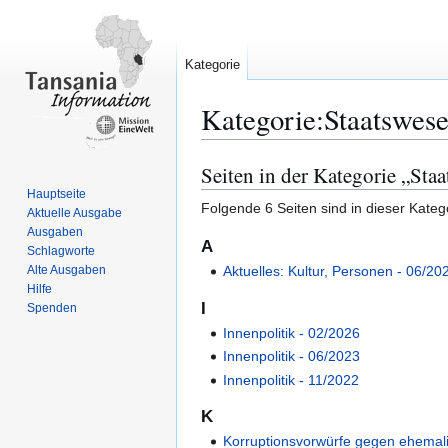
Kategorie
Kategorie
:
Staatswese
Seiten in der Kategorie „Sta
Zur
Zur
Navigation
Suche
Hauptseite
Folgende 6 Seiten sind in dieser Kateg
Aktuelle Ausgabe
springen
springen
Ausgaben
A
Schlagworte
Alte Ausgaben
Aktuelles: Kultur, Personen - 06/20
Hilfe
I
Spenden
Innenpolitik ‐ 02/2026
Innenpolitik ‐ 06/2023
Innenpolitik ‐ 11/2022
K
Korruptionsvorwürfe gegen ehemal