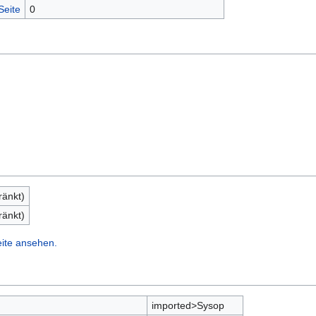
Seite
0
ränkt)
ränkt)
eite ansehen.
imported>Sysop