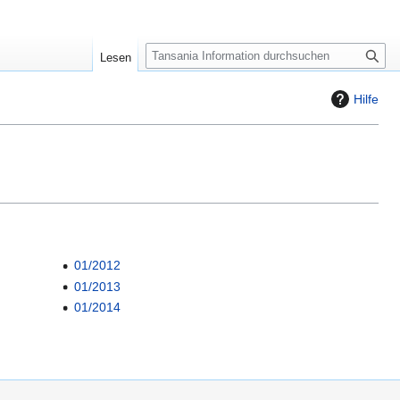
S
Lesen
u
c
Hilfe
h
e
01/2012
01/2013
01/2014