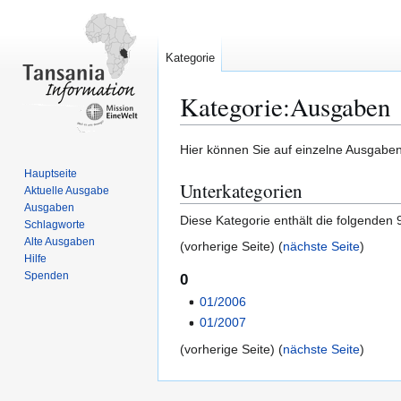
Kategorie
Kategorie
:
Ausgaben
Zur
Zur
Hier können Sie auf einzelne Ausgaben
Navigation
Suche
Hauptseite
Unterkategorien
springen
springen
Aktuelle Ausgabe
Ausgaben
Diese Kategorie enthält die folgenden 
Schlagworte
Alte Ausgaben
(vorherige Seite) (
nächste Seite
)
Hilfe
Spenden
0
01/2006
01/2007
(vorherige Seite) (
nächste Seite
)