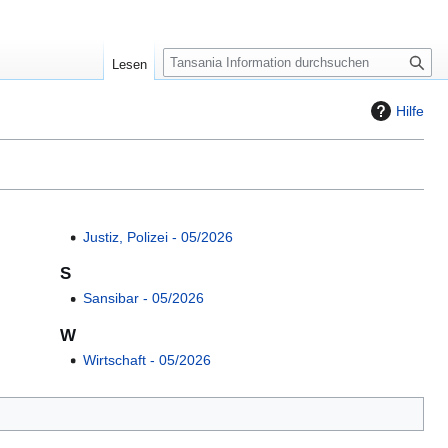
S
Lesen
u
c
Hilfe
h
e
Justiz, Polizei ‐ 05/2026
S
Sansibar ‐ 05/2026
W
Wirtschaft ‐ 05/2026