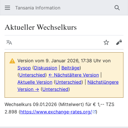
Tansania Information
Such
Aktueller Wechselkurs
Sprache
Beobacht
Quel
Version vom 9. Januar 2026, 17:38 Uhr von
Sysop
(
Diskussion
|
Beiträge
)
(
Unterschied
)
← Nächstältere Version
|
Aktuelle Version
(
Unterschied
) |
Nächstjüngere
Version →
(
Unterschied
)
Wechselkurs 09.01.2026 (Mittelwert) für € 1,-- TZS
2.898 (
https://www.exchange-rates.org/
)