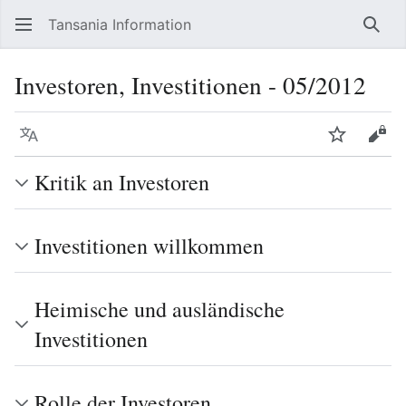
Tansania Information
Such
Investoren, Investitionen - 05/2012
Sprache
Beobacht
Quel
Kritik an Investoren
Investitionen willkommen
Heimische und ausländische
Investitionen
Rolle der Investoren