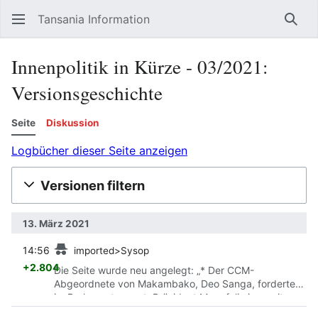
Tansania Information
Such
Innenpolitik in Kürze - 03/2021:
Versionsgeschichte
Seite
Diskussion
Logbücher dieser Seite anzeigen
Versionen filtern
13. März 2021
Vorherige
14:56
imported>Sysop
+2.804
Die Seite wurde neu angelegt: „* Der CCM-
Abgeordnete von Makambako, Deo Sanga, forderte
im Parlament erneut, Präsident Magufuli eine weitere
Amtszeit einzuräumen. Er werde gebraucht. Maguf…“