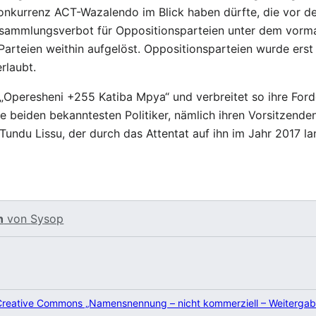
onkurrenz ACT-Wazalendo im Blick haben dürfte, die vor de
rsammlungsverbot für Oppositionsparteien unter dem vorma
r Parteien weithin aufgelöst. Oppositionsparteien wurde ers
rlaubt.
Operesheni +255 Katiba Mpya“ und verbreitet so ihre Ford
hre beiden bekanntesten Politiker, nämlich ihren Vorsitze
Tundu Lissu, der durch das Attentat auf ihn im Jahr 2017 
n
von
Sysop
Creative Commons „Namensnennung – nicht kommerziell – Weitergab