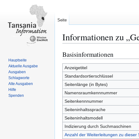
Seite
Informationen zu „Ge
Basisinformationen
Zur
Zur
Navigation
Suche
Hauptseite
Aktuelle Ausgabe
springen
springen
Anzeigetitel
Ausgaben
Standardsortierschlüssel
Schlagworte
Alte Ausgaben
Seitenlänge (in Bytes)
Hilfe
Namensraumkennnummer
Spenden
Seitenkennnummer
Seiteninhaltssprache
Seiteninhaltsmodell
Indizierung durch Suchmaschinen
Anzahl der Weiterleitungen zu dieser 