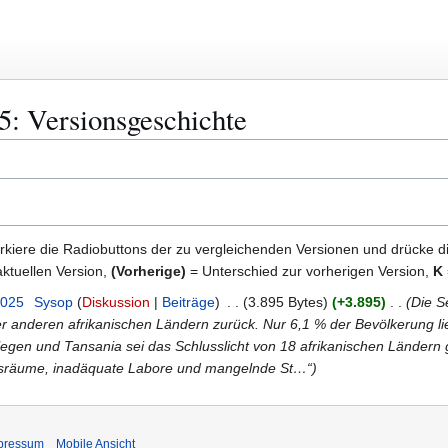
5: Versionsgeschichte
kiere die Radiobuttons der zu vergleichenden Versionen und drücke d
ktuellen Version,
(Vorherige)
= Unterschied zur vorherigen Version,
K
2025
Sysop
Diskussion
Beiträge
3.895 Bytes
+3.895
Die S
ter anderen afrikanischen Ländern zurück. Nur 6,1 % der Bevölkerung l
legen und Tansania sei das Schlusslicht von 18 afrikanischen Ländern
ngsräume, inadäquate Labore und mangelnde St…“
pressum
Mobile Ansicht