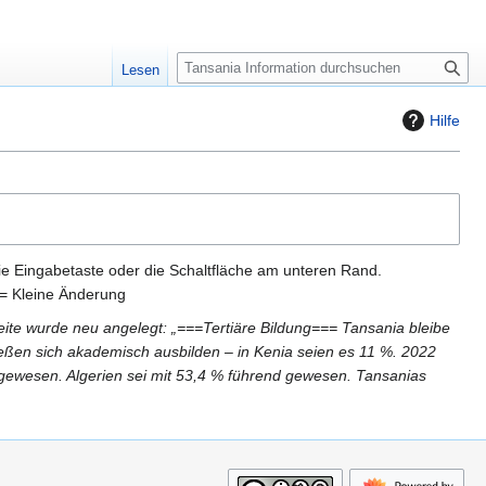
S
Lesen
u
c
Hilfe
h
e
ie Eingabetaste oder die Schaltfläche am unteren Rand.
= Kleine Änderung
eite wurde neu angelegt: „===Tertiäre Bildung=== Tansania bleibe
ießen sich akademisch ausbilden – in Kenia seien es 11 %. 2022
 gewesen. Algerien sei mit 53,4 % führend gewesen. Tansanias