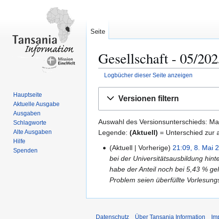
Seite
Gesellschaft ‐ 05/202
Logbücher dieser Seite anzeigen
Zur
Zur
Hauptseite
Versionen filtern
Navigation
Suche
Aktuelle Ausgabe
springen
springen
Ausgaben
Auswahl des Versionsunterschieds: Mar
Schlagworte
Legende:
(Aktuell)
= Unterschied zur a
Alte Ausgaben
Hilfe
Aktuell
Vorherige
21:09, 8. Mai 
8
Spenden
bei der Universitätsausbildung hin
.
habe der Anteil noch bei 5,43 % ge
M
Problem seien überfüllte Vorlesu
a
i
2
0
Datenschutz
Über Tansania Information
Im