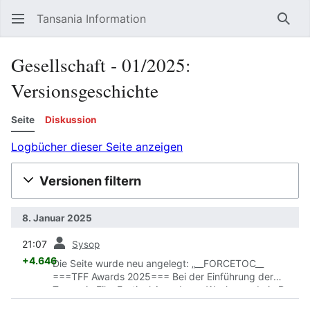
Tansania Information
Such
Gesellschaft ‐ 01/2025:
Versionsgeschichte
Seite
Diskussion
Logbücher dieser Seite anzeigen
Versionen filtern
8. Januar 2025
Vorherige
21:07
Sysop
+4.646
Die Seite wurde neu angelegt: „__FORCETOC__
===TFF Awards 2025=== Bei der Einführung der
Tanzania Film Festival Awards am Wochenende in Dar
es Salaam ermunterte Semu Mwakyanjala