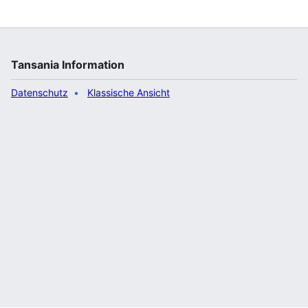
stellvertretend für Dr. Jabiri Bakari, den Leiter des
Tanzania Communications Regulatory Authority
(TCRA), Regisseure und Schauspieler Inhalte zu
produzieren, die die Werte des Landes repräsentieren
und die Bedürfnisse der Gesellschaft erfüllen. Er hob
Tansania Information
den Einfluss der Filmindustrie auf die Gesellschaft h…“
Datenschutz
Klassische Ansicht