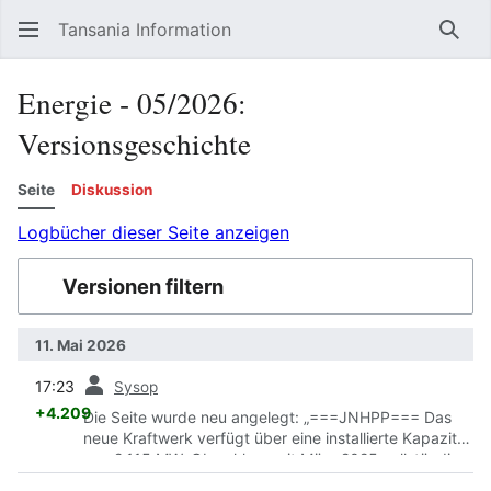
Tansania Information
Such
Energie ‐ 05/2026:
Versionsgeschichte
Seite
Diskussion
Logbücher dieser Seite anzeigen
Versionen filtern
11. Mai 2026
Vorherige
17:23
Sysop
+4.209
Die Seite wurde neu angelegt: „===JNHPP=== Das
neue Kraftwerk verfügt über eine installierte Kapazität
von 2.115 MW. Obwohl es seit März 2025 vollständig
fertiggestellt ist und alle neuen Turbinen aktiviert sind,