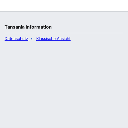
kann die Anlage derzeit nur zu 40 % genutzt werden.
Ursache sind die Engpässe im nationalen Stromnetz,
das noch nicht ausreichend ausgebaut ist. Die
Stromverteilung im Land und für den Export nach
Sambia soll über zwei 400 kV-
Tansania Information
Hochspannungsleitungen erfolgen, von denen…“
Datenschutz
Klassische Ansicht