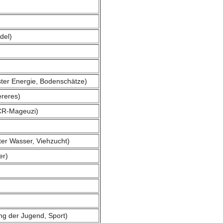
del)
ister Energie, Bodenschätze)
reres)
CCR-Mageuzi)
ster Wasser, Viehzucht)
er)
ng der Jugend, Sport)