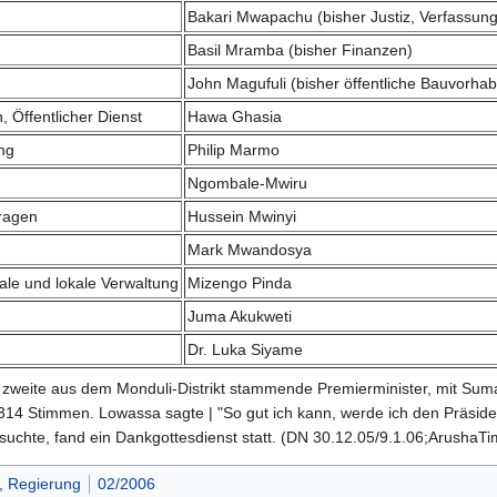
Bakari Mwapachu (bisher Justiz, Verfassun
Basil Mramba (bisher Finanzen)
John Magufuli (bisher öffentliche Bauvorha
, Öffentlicher Dienst
Hawa Ghasia
ng
Philip Marmo
Ngombale-Mwiru
fragen
Hussein Mwinyi
Mark Mwandosya
ale und lokale Verwaltung
Mizengo Pinda
Juma Akukweti
Dr. Luka Siyame
zweite aus dem Monduli-Distrikt stammende Premierminister, mit Sumay
 314 Stimmen. Lowassa sagte | "So gut ich kann, werde ich den Präside
uchte, fand ein Dankgottesdienst statt. (DN 30.12.05/9.1.06;ArushaTi
, Regierung
02/2006