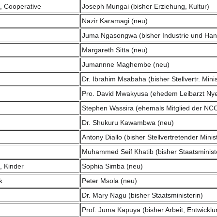
t, Cooperative
Joseph Mungai (bisher Erziehung, Kultur)
Nazir Karamagi (neu)
Juma Ngasongwa (bisher Industrie und Han
Margareth Sitta (neu)
Jumannne Maghembe (neu)
Dr. Ibrahim Msabaha (bisher Stellvertr. Min
Pro. David Mwakyusa (ehedem Leibarzt Nye
Stephen Wassira (ehemals Mitglied der N
Dr. Shukuru Kawambwa (neu)
Antony Diallo (bisher Stellvertretender Mini
Muhammed Seif Khatib (bisher Staatsminist
, Kinder
Sophia Simba (neu)
k
Peter Msola (neu)
Dr. Mary Nagu (bisher Staatsministerin)
Prof. Juma Kapuya (bisher Arbeit, Entwicklu