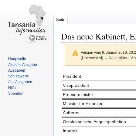
Seite
Das neue Kabinett, E
Version vom 6. Januar 2019, 20:
(Unterschied) ← Nächstältere Ver
Hauptseite
Aktuelle Ausgabe
Ausgaben
Zur
Zur
Präsident
Schlagworte
Navigation
Suche
Alte Ausgaben
Vizepräsident
springen
springen
Hilfe
Spenden
Premierminister
Minister für Finanzen
Äußeres
Ostafrikanische Angelegenheiten
Inneres