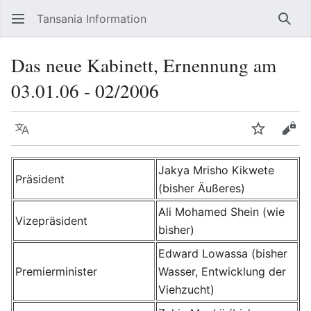
Tansania Information
Such
Das neue Kabinett, Ernennung am
03.01.06 - 02/2006
Sprache
Beobacht
Quel
Jakya Mrisho Kikwete
Präsident
(bisher Äußeres)
Ali Mohamed Shein (wie
Vizepräsident
bisher)
Edward Lowassa (bisher
Premierminister
Wasser, Entwicklung der
Viehzucht)