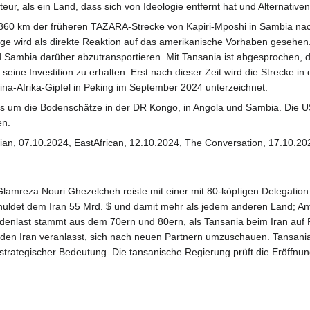
eur, als ein Land, dass sich von Ideologie entfernt hat und Alternativ
.860 km der früheren TAZARA-Strecke von Kapiri-Mposhi in Sambia nach 
age wird als direkte Reaktion auf das amerikanische Vorhaben gesehen
 Sambia darüber abzutransportieren. Mit Tansania ist abgesprochen, d
 seine Investition zu erhalten. Erst nach dieser Zeit wird die Strecke
a-Afrika-Gipfel in Peking im September 2024 unterzeichnet.
s um die Bodenschätze in der DR Kongo, in Angola und Sambia. Die U
en.
ian, 07.10.2024, EastAfrican, 12.10.2024, The Conversation, 17.10.20
 Glamreza Nouri Ghezelcheh reiste mit einer mit 80-köpfigen Delegatio
huldet dem Iran 55 Mrd. $ und damit mehr als jedem anderen Land; Anf
ldenlast stammt aus dem 70ern und 80ern, als Tansania beim Iran auf
n Iran veranlasst, sich nach neuen Partnern umzuschauen. Tansania mit
n strategischer Bedeutung. Die tansanische Regierung prüft die Eröffnun