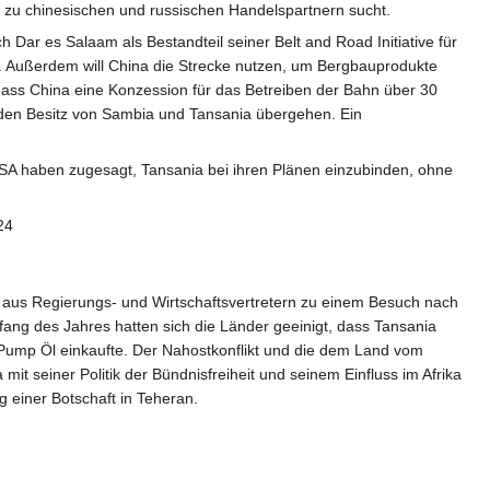
en zu chinesischen und russischen Handelspartnern sucht.
Dar es Salaam als Bestandteil seiner Belt and Road Initiative für
. Außerdem will China die Strecke nutzen, um Bergbauprodukte
ass China eine Konzession für das Betreiben der Bahn über 30
 in den Besitz von Sambia und Tansania übergehen. Ein
SA haben zugesagt, Tansania bei ihren Plänen einzubinden, ohne
24
n aus Regierungs- und Wirtschaftsvertretern zu einem Besuch nach
ang des Jahres hatten sich die Länder geeinigt, dass Tansania
 Pump Öl einkaufte. Der Nahostkonflikt und die dem Land vom
 seiner Politik der Bündnisfreiheit und seinem Einfluss im Afrika
g einer Botschaft in Teheran.