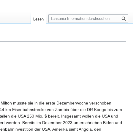
S
Lesen
u
c
h
e
e Milton musste sie in die erste Dezemberwoche verschoben
1.344 km Eisenbahnstrecke von Zambia über die DR Kongo bis zum
tellen die USA 250 Mio. $ bereit. Insgesamt wollen die USA und
rtiert werden. Bereits im Dezember 2023 unterschrieben Biden und
enbahninvestition der USA. Amerika sieht Angola, den