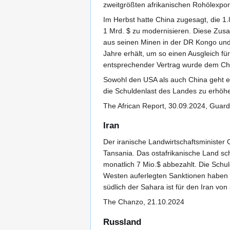
zweitgrößten afrikanischen Rohölexport
Im Herbst hatte China zugesagt, die 1
1 Mrd. $ zu modernisieren. Diese Zus
aus seinen Minen in der DR Kongo und
Jahre erhält, um so einen Ausgleich für
entsprechender Vertrag wurde dem Chin
Sowohl den USA als auch China geht e
die Schuldenlast des Landes zu erhöh
The African Report, 30.09.2024, Guard
Iran
Der iranische Landwirtschaftsminister
Tansania. Das ostafrikanische Land sc
monatlich 7 Mio.$ abbezahlt. Die Schu
Westen auferlegten Sanktionen haben de
südlich der Sahara ist für den Iran vo
The Chanzo, 21.10.2024
Russland