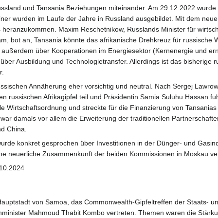
Russland und Tansania Beziehungen miteinander. Am 29.12.2022 wurde
iner wurden im Laufe der Jahre in Russland ausgebildet. Mit dem neuen
 heranzukommen. Maxim Reschetnikow, Russlands Minister für wirtschaf
, bot an, Tansania könnte das afrikanische Drehkreuz für russische 
ußerdem über Kooperationen im Energiesektor (Kernenergie und erneue
ber Ausbildung und Technologietransfer. Allerdings ist das bisherige r
r.
ussischen Annäherung eher vorsichtig und neutral. Nach Sergej Lawrows
en russischen Afrikagipfel teil und Präsidentin Samia Suluhu Hassan f
nale Wirtschaftsordnung und streckte für die Finanzierung von Tansanias
war damals vor allem die Erweiterung der traditionellen Partnerschaft
nd China.
rde konkret gesprochen über Investitionen in der Dünger- und Gasindu
eine neuerliche Zusammenkunft der beiden Kommissionen in Moskau ve
.10.2024
Hauptstadt von Samoa, das Commonwealth-Gipfeltreffen der Staats- und 
enminister Mahmoud Thabit Kombo vertreten. Themen waren die Stärk