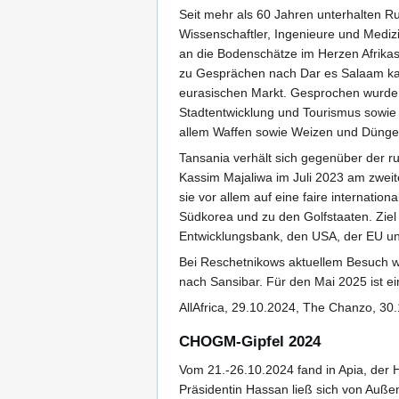
Seit mehr als 60 Jahren unterhalten 
Wissenschaftler, Ingenieure und Mediz
an die Bodenschätze im Herzen Afrikas
zu Gesprächen nach Dar es Salaam kam
eurasischen Markt. Gesprochen wurde a
Stadtentwicklung und Tourismus sowie ü
allem Waffen sowie Weizen und Dünge
Tansania verhält sich gegenüber der r
Kassim Majaliwa im Juli 2023 am zweit
sie vor allem auf eine faire internatio
Südkorea und zu den Golfstaaten. Ziel 
Entwicklungsbank, den USA, der EU u
Bei Reschetnikows aktuellem Besuch wu
nach Sansibar. Für den Mai 2025 ist 
AllAfrica, 29.10.2024, The Chanzo, 30
CHOGM-Gipfel 2024
Vom 21.-26.10.2024 fand in Apia, der 
Präsidentin Hassan ließ sich von Auß