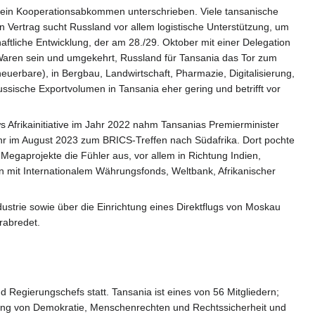
 ein Kooperationsabkommen unterschrieben. Viele tansanische
 Vertrag sucht Russland vor allem logistische Unterstützung, um
tliche Entwicklung, der am 28./29. Oktober mit einer Delegation
Waren sein und umgekehrt, Russland für Tansania das Tor zum
rbare), in Bergbau, Landwirtschaft, Pharmazie, Digitalisierung,
ussische Exportvolumen in Tansania eher gering und betrifft vor
 Afrikainitiative im Jahr 2022 nahm Tansanias Premierminister
uhr im August 2023 zum BRICS-Treffen nach Südafrika. Dort pochte
 Megaprojekte die Fühler aus, vor allem in Richtung Indien,
en mit Internationalem Währungsfonds, Weltbank, Afrikanischer
strie sowie über die Einrichtung eines Direktflugs von Moskau
rabredet.
Regierungschefs statt. Tansania ist eines von 56 Mitgliedern;
ung von Demokratie, Menschenrechten und Rechtssicherheit und