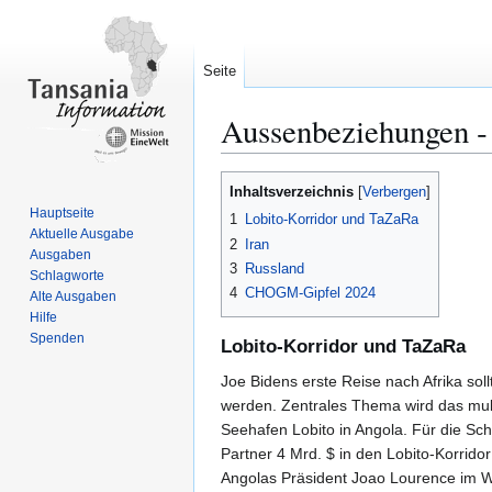
Seite
Aussenbeziehungen ‐
Zur
Zur
Inhaltsverzeichnis
Navigation
Suche
Hauptseite
1
Lobito-Korridor und TaZaRa
springen
springen
Aktuelle Ausgabe
2
Iran
Ausgaben
3
Russland
Schlagworte
4
CHOGM-Gipfel 2024
Alte Ausgaben
Hilfe
Spenden
Lobito-Korridor und TaZaRa
Joe Bidens erste Reise nach Afrika so
werden. Zentrales Thema wird das mul
Seehafen Lobito in Angola. Für die Sc
Partner 4 Mrd. $ in den Lobito-Korrido
Angolas Präsident Joao Lourence im We