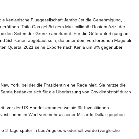
die kenianische Fluggesellschaft Jambo Jet die Genehmigung,
 eröffnen. Taifa Gas gehört dem Multimillionär Rostam Aziz, der
beiden Seiten der Grenze anerkannt. Für die Güterabfertigung an
nd Schikanen abgebaut sein, die unter dem verstorbenen Magufuli
zten Quartal 2021 seine Exporte nach Kenia um 9% gegenüber
ew York, bei der die Präsidentin eine Rede hielt. Sie nutzte die
amia bedankte sich für die Überlassung von Covidimpfstoff durch
itt vor der US-Handelskammer, wo sie für Investitionen
estitionen im Wert von mehr als einer Milliarde Dollar gegeben
ie 3 Tage später in Los Angeles wiederholt wurde (vergleiche