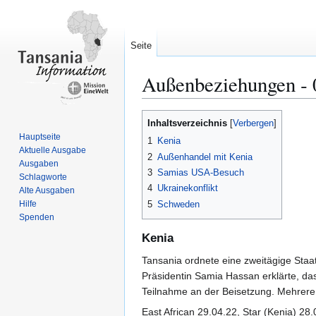
Seite
Außenbeziehungen ‐ 
Zur
Zur
Inhaltsverzeichnis
Navigation
Suche
Hauptseite
1
Kenia
springen
springen
Aktuelle Ausgabe
2
Außenhandel mit Kenia
Ausgaben
3
Samias USA-Besuch
Schlagworte
4
Ukrainekonflikt
Alte Ausgaben
5
Schweden
Hilfe
Spenden
Kenia
Tansania ordnete eine zweitägige Staa
Präsidentin Samia Hassan erklärte, da
Teilnahme an der Beisetzung. Mehrere 
East African 29.04.22, Star (Kenia) 28