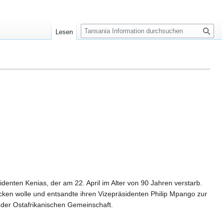
S
Lesen
u
c
h
e
enten Kenias, der am 22. April im Alter von 90 Jahren verstarb.
ücken wolle und entsandte ihren Vizepräsidenten Philip Mpango zur
 der Ostafrikanischen Gemeinschaft.