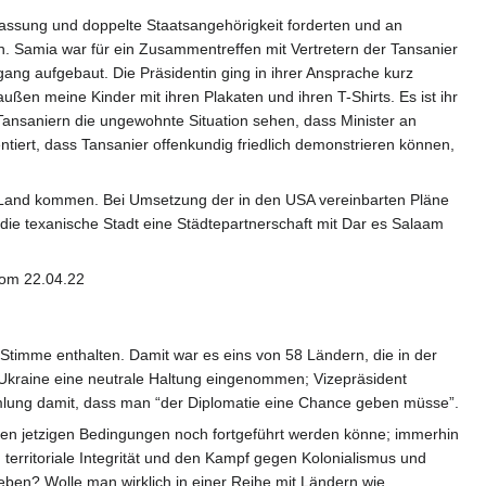
fassung und doppelte Staatsangehörigkeit forderten und an
n. Samia war für ein Zusammentreffen mit Vertretern der Tansanier
ng aufgebaut. Die Präsidentin ging in ihrer Ansprache kurz
ßen meine Kinder mit ihren Plakaten und ihren T-Shirts. Es ist ihr
n Tansaniern die ungewohnte Situation sehen, dass Minister an
iert, dass Tansanier offenkundig friedlich demonstrieren können,
ins Land kommen. Bei Umsetzung der in den USA vereinbarten Pläne
 die texanische Stadt eine Städtepartnerschaft mit Dar es Salaam
com 22.04.22
imme enthalten. Damit war es eins von 58 Ländern, die in der
r Ukraine eine neutrale Haltung eingenommen; Vizepräsident
mmlung damit, dass man “der Diplomatie eine Chance geben müsse”.
r den jetzigen Bedingungen noch fortgeführt werden könne; immerhin
, territoriale Integrität und den Kampf gegen Kolonialismus und
geben? Wolle man wirklich in einer Reihe mit Ländern wie