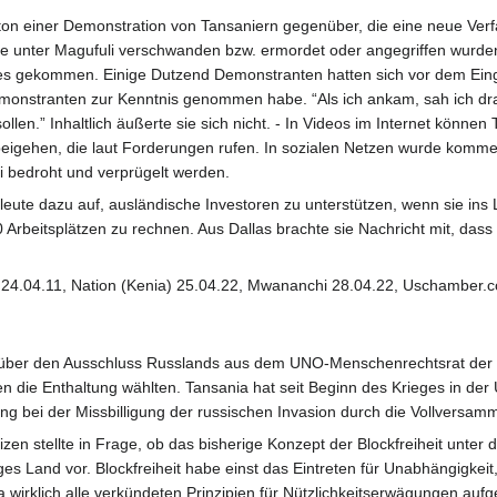
ton einer Demonstration von Tansaniern gegenüber, die eine neue Ver
 die unter Magufuli verschwanden bzw. ermordet oder angegriffen wurde
des gekommen. Einige Dutzend Demonstranten hatten sich vor dem Einga
emonstranten zur Kenntnis genommen habe. “Als ich ankam, sah ich drau
llen.” Inhaltlich äußerte sie sich nicht. - In Videos im Internet könne
igehen, die laut Forderungen rufen. In sozialen Netzen wurde komment
ei bedroht und verprügelt werden.
dsleute dazu auf, ausländische Investoren zu unterstützen, wenn sie 
 Arbeitsplätzen zu rechnen. Aus Dallas brachte sie Nachricht mit, dass
s 24.04.11, Nation (Kenia) 25.04.22, Mwananchi 28.04.22, Uschamber.
 über den Ausschluss Russlands aus dem UNO-Menschenrechtsrat der St
n die Enthaltung wählten. Tansania hat seit Beginn des Krieges in de
g bei der Missbilligung der russischen Invasion durch die Vollversa
zen stellte in Frage, ob das bisherige Konzept der Blockfreiheit unte
iges Land vor. Blockfreiheit habe einst das Eintreten für Unabhängigkeit
 wirklich alle verkündeten Prinzipien für Nützlichkeitserwägungen auf