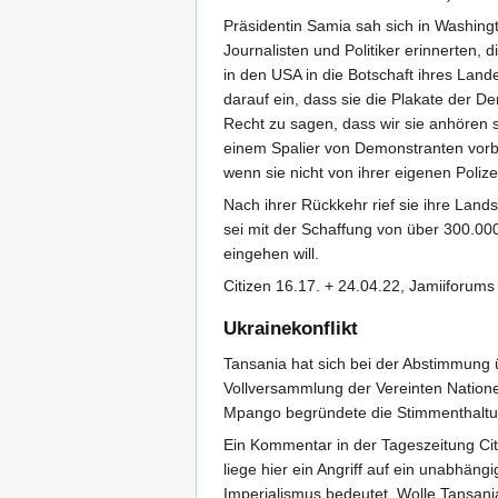
Präsidentin Samia sah sich in Washing
Journalisten und Politiker erinnerten,
in den USA in die Botschaft ihres Lan
darauf ein, dass sie die Plakate der D
Recht zu sagen, dass wir sie anhören so
einem Spalier von Demonstranten vorbe
wenn sie nicht von ihrer eigenen Poliz
Nach ihrer Rückkehr rief sie ihre Lan
sei mit der Schaffung von über 300.000
eingehen will.
Citizen 16.17. + 24.04.22, Jamiiforum
Ukrainekonflikt
Tansania hat sich bei der Abstimmung
Vollversammlung der Vereinten Natione
Mpango begründete die Stimmenthaltun
Ein Kommentar in der Tageszeitung Citi
liege hier ein Angriff auf ein unabhäng
Imperialismus bedeutet. Wolle Tansania