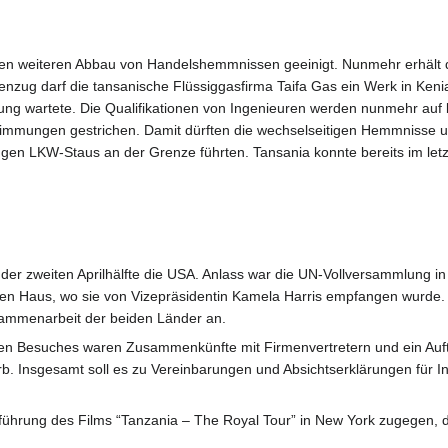
nen weiteren Abbau von Handelshemmnissen geeinigt. Nunmehr erhält 
nzug darf die tansanische Flüssiggasfirma Taifa Gas ein Werk in Kenia
ung wartete. Die Qualifikationen von Ingenieuren werden nunmehr auf 
immungen gestrichen. Damit dürften die wechselseitigen Hemmnisse u
en LKW-Staus an der Grenze führten. Tansania konnte bereits im let
er zweiten Aprilhälfte die USA. Anlass war die UN-Vollversammlung in N
n Haus, wo sie von Vizepräsidentin Kamela Harris empfangen wurde. S
ammenarbeit der beiden Länder an.
en Besuches waren Zusammenkünfte mit Firmenvertretern und ein Auftr
. Insgesamt soll es zu Vereinbarungen und Absichtserklärungen für Inv
fführung des Films “Tanzania – The Royal Tour” in New York zugegen, d