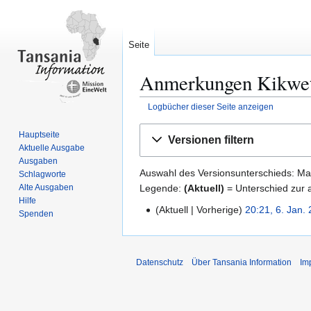
Seite
Anmerkungen Kikwete
Logbücher dieser Seite anzeigen
Zur
Zur
Hauptseite
Versionen filtern
Navigation
Suche
Aktuelle Ausgabe
springen
springen
Ausgaben
Auswahl des Versionsunterschieds: Mar
Schlagworte
Legende:
(Aktuell)
= Unterschied zur a
Alte Ausgaben
Hilfe
Aktuell
Vorherige
20:21, 6. Jan.
6
Spenden
.
J
a
Datenschutz
Über Tansania Information
Im
n
u
a