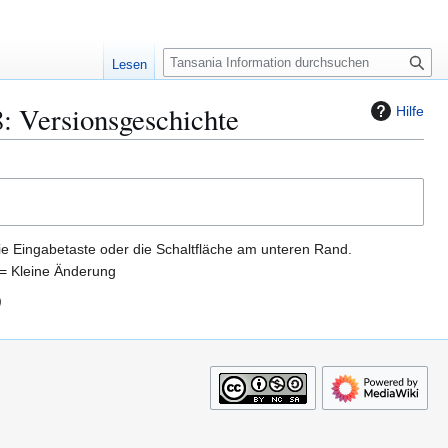
S
Lesen
u
c
: Versionsgeschichte
Hilfe
h
e
ie Eingabetaste oder die Schaltfläche am unteren Rand.
= Kleine Änderung