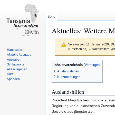
Seite
Aktuelles: Weitere 
Version vom 11. Januar 2020, 19
(Unterschied) ← Nächstältere Ver
Hauptseite
Aktuelle Ausgabe
Ausgaben
Zur
Zur
Schlagworte
Inhaltsverzeichnis
Navigation
Suche
Alte Ausgaben
1
Auslandshilfen
springen
springen
Hilfe
2
Kurzmeldungen
Spenden
Auslandshilfen
Präsident Magufuli beschuldigte auslä
Regierung von ausländischen Zuwendu
Beispiele aus jüngster Zeit: