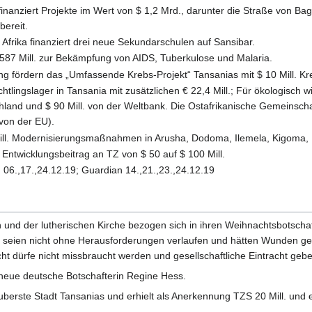
finanziert Projekte im Wert von $ 1,2 Mrd., darunter die Straße von Ba
ereit.
 Afrika finanziert drei neue Sekundarschulen auf Sansibar.
 587 Mill. zur Bekämpfung von AIDS, Tuberkulose und Malaria.
ng fördern das „Umfassende Krebs-Projekt“ Tansanias mit $ 10 Mill. Kre
htlingslager in Tansania mit zusätzlichen € 22,4 Mill.; Für ökologisch w
hland und $ 90 Mill. von der Weltbank. Die Ostafrikanische Gemeinschaft 
(von der EU).
8 Mill. Modernisierungsmaßnahmen in Arusha, Dodoma, Ilemela, Kigom
 Entwicklungsbeitrag an TZ von $ 50 auf $ 100 Mill.
N 06.,17.,24.12.19; Guardian 14.,21.,23.,24.12.19
en und der lutherischen Kirche bezogen sich in ihren Weihnachtsbotsc
eien nicht ohne Herausforderungen verlaufen und hätten Wunden ges
ht dürfe nicht missbraucht werden und gesellschaftliche Eintracht gebe
neue deutsche Botschafterin Regine Hess.
erste Stadt Tansanias und erhielt als Anerkennung TZS 20 Mill. und 