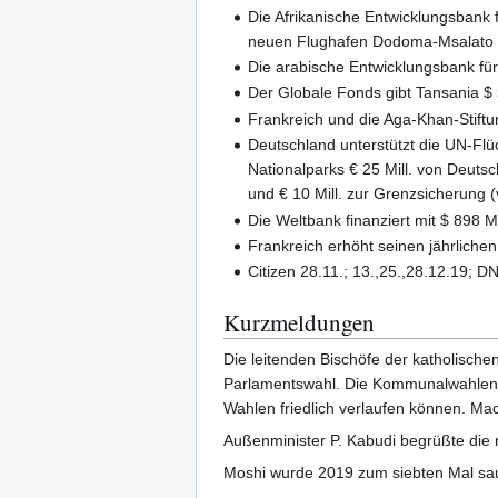
Die Afrikanische Entwicklungsbank 
neuen Flughafen Dodoma-Msalato b
Die arabische Entwicklungsbank für
Der Globale Fonds gibt Tansania $
Frankreich und die Aga-Khan-Stiftu
Deutschland unterstützt die UN-Flüc
Nationalparks € 25 Mill. von Deutsc
und € 10 Mill. zur Grenzsicherung 
Die Weltbank finanziert mit $ 89
Frankreich erhöht seinen jährlichen
Citizen 28.11.; 13.,25.,28.12.19; D
Kurzmeldungen
Die leitenden Bischöfe der katholisch
Parlamentswahl. Die Kommunalwahlen s
Wahlen friedlich verlaufen können. Mac
Außenminister P. Kabudi begrüßte die 
Moshi wurde 2019 zum siebten Mal saub