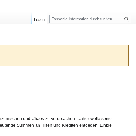
S
Lesen
u
c
h
e
einzumischen und Chaos zu verursachen. Daher wolle seine
utende Summen an Hilfen und Krediten entgegen. Einige